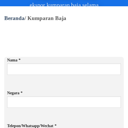
ekspor kumparan baja selama
beberapa dekade, jaminan
Beranda
/ Kumparan Baja
kualitas, harga terjangkau.
Daftar Produk
Nama *
Negara *
Telepon/Whatsapp/Wechat *