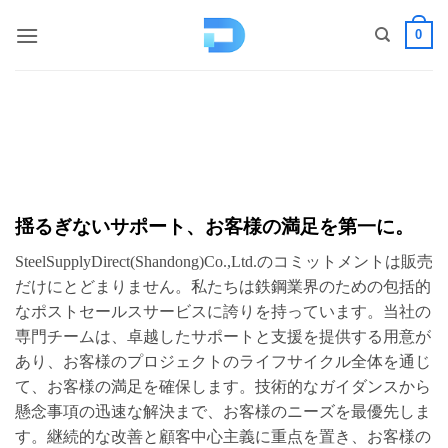
コ
0
ン
テ
ン
ツ
へ
ス
キ
ッ
揺るぎないサポート、お客様の満足を第一に。
プ
SteelSupplyDirect(Shandong)Co.,Ltd.のコミットメントは販売
だけにとどまりません。私たちは鉄鋼業界のための包括的
なポストセールスサービスに誇りを持っています。当社の
専門チームは、卓越したサポートと支援を提供する用意が
あり、お客様のプロジェクトのライフサイクル全体を通じ
て、お客様の満足を確保します。技術的なガイダンスから
懸念事項の迅速な解決まで、お客様のニーズを最優先しま
す。継続的な改善と顧客中心主義に重点を置き、お客様の