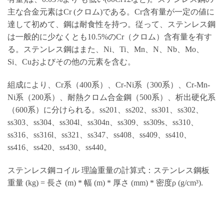
主な合金元素はCr (クロム)である。Cr含有量が一定の値に
達して初めて、鋼は耐食性を持つ。従って、ステンレス鋼
は一般的に少なくとも10.5%のCr（クロム）含有量を有す
る。ステンレス鋼はまた、Ni、Ti、Mn、N、Nb、Mo、
Si、Cuおよびその他の元素を含む。
組成により、Cr系（400系）、Cr-Ni系（300系）、Cr-Mn-
Ni系（200系）、耐熱クロム合金鋼（500系）、析出硬化系
（600系）に分けられる。ss201、ss202、ss301、ss302、
ss303、ss304、ss304l、ss304n、ss309、ss309s、ss310、
ss316、ss316l、ss321、ss347、ss408、ss409、ss410、
ss416、ss420、ss430、ss440。
ステンレス鋼コイル 理論重量の計算式：ステンレス鋼板
重量 (kg) = 長さ (m) * 幅 (m) * 厚さ (mm) * 密度ρ (g/cm³).