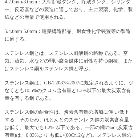
4.2.0mm-3.0mm：大型貯蔵タンク、貯蔵タンク、シリンダ
ー、反応器などの製造に適しており、主に製薬、化学、製
紙などの産業で使用される。
5.4.0mm-5.0mm：建築構造部品、耐食性化学装置等の製造
に適する。
ステンレス鋼とは、ステンレス耐酸鋼の略称である。空
気、蒸気、水などの弱い腐食媒体に耐性を持つ鋼種、また
はステンレス鋼をステンレス鋼と呼ぶ。
ステンレス鋼は、GB/T20878-2007に規定されるように、少
なくとも10.5%のクロム含有量と1.2%以下の最大炭素含有
量を有する鋼である。
ステンレス鋼の耐食性は、炭素含有量の増加に伴 い低下
する。そのため、ほとんどのステンレ ス鋼の炭素含有量
は低く、最大でも1.2% 以下である。一部の鋼のωc (炭素含
有量)は、0.03%より も低い(00Cr12など)。ステンレス鋼の