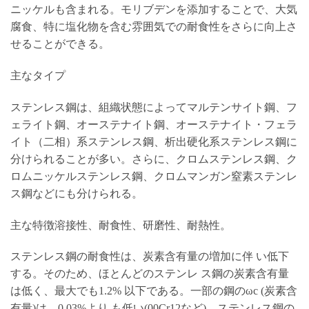
ニッケルも含まれる。モリブデンを添加することで、大気
腐食、特に塩化物を含む雰囲気での耐食性をさらに向上さ
せることができる。
主なタイプ
ステンレス鋼は、組織状態によってマルテンサイト鋼、フ
ェライト鋼、オーステナイト鋼、オーステナイト・フェラ
イト（二相）系ステンレス鋼、析出硬化系ステンレス鋼に
分けられることが多い。さらに、クロムステンレス鋼、ク
ロムニッケルステンレス鋼、クロムマンガン窒素ステンレ
ス鋼などにも分けられる。
主な特徴溶接性、耐食性、研磨性、耐熱性。
ステンレス鋼の耐食性は、炭素含有量の増加に伴 い低下
する。そのため、ほとんどのステンレ ス鋼の炭素含有量
は低く、最大でも1.2% 以下である。一部の鋼のωc (炭素含
有量)は、0.03%より も低い(00Cr12など)。ステンレス鋼の