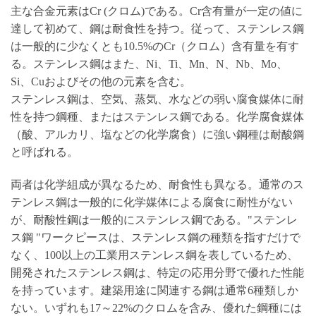
主な合金元素はCr (クロム)である。Cr含有量が一定の値に
達して初めて、鋼は耐食性を持つ。従って、ステンレス鋼
は一般的に少なくとも10.5%のCr（クロム）含有量を有す
る。ステンレス鋼はまた、Ni、Ti、Mn、N、Nb、Mo、
Si、Cuおよびその他の元素を含む。
ステンレス鋼は、空気、蒸気、水などの弱い腐食媒体に耐
性を持つ鋼種、またはステンレス鋼である。化学腐食媒体
（酸、アルカリ、塩などの化学腐食）に強い鋼種は耐酸鋼
と呼ばれる。
両者は化学組成が異なるため、耐食性も異なる。通常のス
テンレス鋼は一般的に化学媒体による腐食に耐性がない
が、耐酸性鋼は一般的にステンレス鋼である。"ステンレ
ス鋼 "ワークピースは、ステンレス鋼の種類を指すだけで
なく、100以上の工業用ステンレス鋼を表しているため、
開発されたステンレス鋼は、特定の応用分野で優れた性能
を持っています。建築用途に関連する鋼は通常6種類しか
ない。いずれも17～22%のクロムを含み、優れた鋼種には