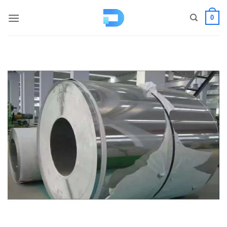
コ
0
ン
テ
ン
ツ
へ
ス
キ
ッ
プ