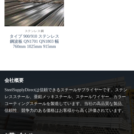
ステンレス鋼
タイプ 900/910 ステンレス
鋼波板 QN1701 QN1803 幅
760mm 1025mm 915mm
会社概要
SteelSupplyDirectは信頼できるスチールサプライヤーです。ステン
レススチール、亜鉛メッキスチール、スチールワイヤー、カラー
コーティングスチールを製造しています。当社の高品質な製品、
信頼性、競争力のある価格はお客様から高く評価されています。