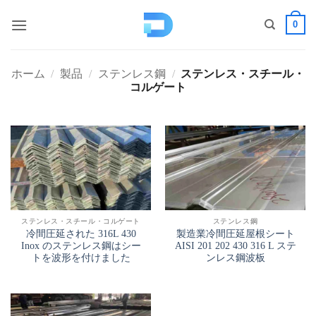
コ
0
ン
テ
ン
ホーム
/
製品
/
ステンレス鋼
/
ステンレス・スチール・
ツ
コルゲート
へ
ス
キ
ッ
プ
ステンレス・スチール・コルゲート
ステンレス鋼
冷間圧延された 316L 430
製造業冷間圧延屋根シート
Inox のステンレス鋼はシー
AISI 201 202 430 316 L ステ
トを波形を付けました
ンレス鋼波板