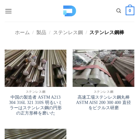
コ
0
ン
テ
ン
ホーム
/
製品
/
ステンレス鋼
/
ステンレス鋼棒
ツ
へ
ス
キ
ッ
プ
ステンレス鋼
ステンレス鋼
中国の製造者 ASTM A213
高速工場ステンレス鋼丸棒
304 316L 321 310S 明るいミ
ASTM AISI 200 300 400 直径
ラーはステンレス鋼の円形
をピクルス研磨
の正方形棒を磨いた