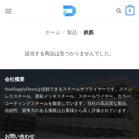
コ
0
ン
テ
ン
ホーム
/
製品
/
鉄筋
ツ
へ
ス
該当する商品は見つかりませんでした。
キ
ッ
プ
会社概要
SteelSupplyDirectは信頼できるスチールサプライヤーです。ステン
レススチール、亜鉛メッキスチール、スチールワイヤー、カラー
コーティングスチールを製造しています。当社の高品質な製品、
信頼性、競争力のある価格はお客様から高く評価されています。
お問い合わせ