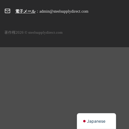
電子メール
：
admin@steelsupplydirect.com
著作権2026 © steelsupplydirect.com
Japanese