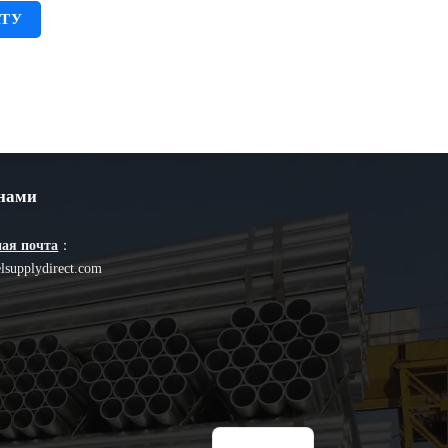
АТУ
 нами
ая почта
：
lsupplydirect.com