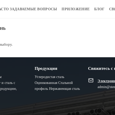
АСТО ЗАДАВАЕМЫЕ ВОПРОСЫ
ПРИЛОЖЕНИЕ
БЛОГ
СВ
НЬ
выбору.
Продукция
Свяжитесь с
м
Углеродистая сталь
Электронн
и сталь с
Оцинкованная
Стальной
admin@stee
продукцию,
профиль
Нержавеющая сталь