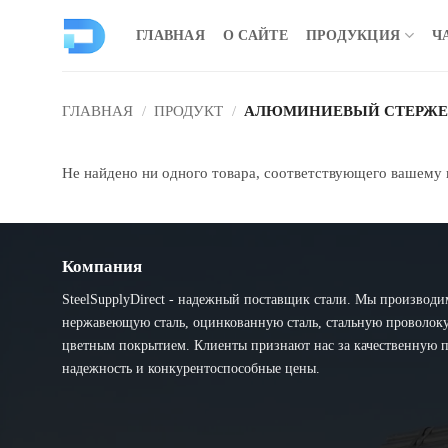
Перейти
к
ГЛАВНАЯ
О САЙТЕ
ПРОДУКЦИЯ
Ч
содержанию
ГЛАВНАЯ
/
ПРОДУКТ
/
АЛЮМИНИЕВЫЙ СТЕРЖЕ
Не найдено ни одного товара, соответствующего вашему 
Компания
SteelSupplyDirect - надежный поставщик стали. Мы производи
нержавеющую сталь, оцинкованную сталь, стальную проволоку 
цветным покрытием. Клиенты признают нас за качественную 
надежность и конкурентоспособные цены.