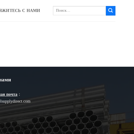
Искать:
ЯЖИТЕСЬ С НАМИ
 нами
ая почта
：
lsupplydirect.com