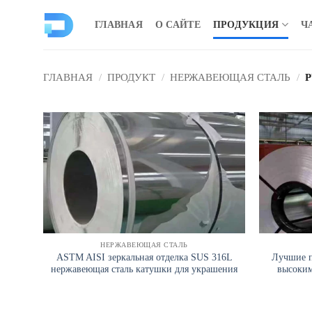
Перейти
к
ГЛАВНАЯ
О САЙТЕ
ПРОДУКЦИЯ
Ч
содержанию
ГЛАВНАЯ
/
ПРОДУКТ
/
НЕРЖАВЕЮЩАЯ СТАЛЬ
/
Р
НЕРЖАВЕЮЩАЯ СТАЛЬ
ASTM AISI зеркальная отделка SUS 316L
Лучшие п
нержавеющая сталь катушки для украшения
высоким