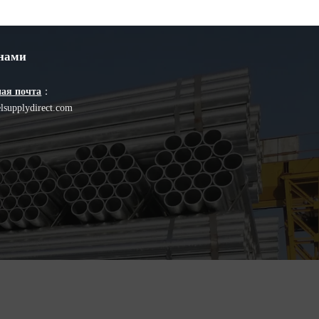
 нами
ая почта
：
lsupplydirect.com