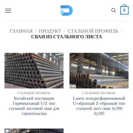
Перейти
0
к
содержанию
ГЛАВНАЯ
/
ПРОДУКТ
/
СТАЛЬНОЙ ПРОФИЛЬ
/
СВАИ ИЗ СТАЛЬНОГО ЛИСТА
СТАЛЬНОЙ ПРОФИЛЬ
СТАЛЬНОЙ ПРОФИЛЬ
Китайский поставщик
Lasern холодноформованный
Горячекатаный U/Z тип
U-образный Z-образный тип
стальной листовой сваи для
стальной лист сваи Sy390
строительства
Sy295