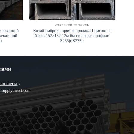
СТАЛЬНОЙ ПРОФИЛЬ
гированной
Китай фабрика прямая продажа I фасонная
Го
чекатаной
балка 152×152 12м 6м стальные профили
S2
ы
S235jr S275jr
 нами
ая почта
：
lsupplydirect.com