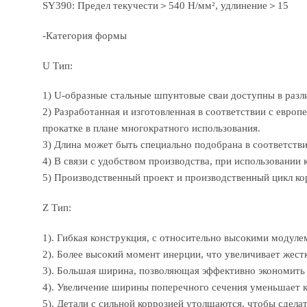
SY390: Предел текучести＞540 Н/мм², удлинение＞15
-Категория формы
U Тип:
1) U-образные стальные шпунтовые сваи доступны в разл
2) Разработанная и изготовленная в соответствии с евро
прокатке в плане многократного использования.
3) Длина может быть специально подобрана в соответстви
4) В связи с удобством производства, при использовании
5) Производственный проект и производственный цикл кор
Z Тип:
1). Гибкая конструкция, с относительно высокими модуле
2). Более высокий момент инерции, что увеличивает жес
3). Большая ширина, позволяющая эффективно экономить 
4). Увеличение ширины поперечного сечения уменьшает к
5). Детали с сильной коррозией утолщаются, чтобы сдела