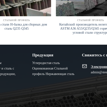
СТАЛЬНОЙ ПРОФИЛЬ
СТАЛЬНОЙ ПРОФИЛЬ
а стали H-балка для сборных дом
Китайский производитель неле
сталь Q235 Q345
ASTM A36 A53/Q235/Q345 горя
угловой стали структур
Продукция
Свяжитесь с
м
Углеродистая сталь
Электронн
и сталь с
Оцинкованная
Стальной
admin@stee
продукцию,
профиль
Нержавеющая сталь