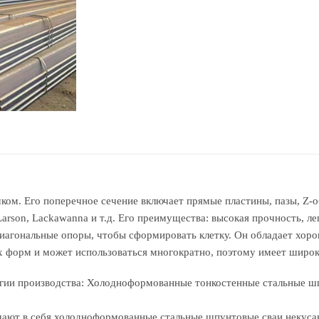
ком. Его поперечное сечение включает прямые пластины, пазы, Z-об
rson, Lackawanna и т.д. Его преимущества: высокая прочность, лег
диагональные опоры, чтобы сформировать клетку. Он обладает хо
форм и может использоваться многократно, поэтому имеет широк
огии производства: Холодноформованные тонкостенные стальные ш
ают в себя холодноформованные стальные шпунтовые сваи некуса