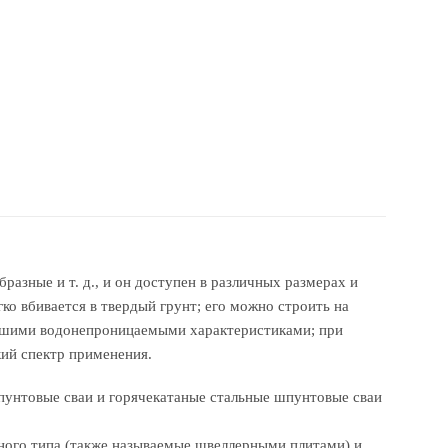
разные и т. д., и он доступен в различных размерах и
ко вбивается в твердый грунт; его можно строить на
рошими водонепроницаемыми характеристиками; при
ий спектр применения.
пунтовые сваи и горячекатаные стальные шпунтовые сваи
ного типа (также называемые швеллерными плитами) и