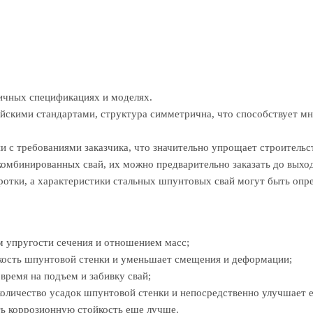
ичных спецификациях и моделях.
пейскими стандартами, структура симметрична, что способствует м
и с требованиями заказчика, что значительно упрощает строительс
 комбинированных свай, их можно предварительно заказать до выход
отки, а характеристики стальных шпунтовых свай могут быть опре
м упругости сечения и отношением масс;
ткость шпунтовой стенки и уменьшает смещения и деформации;
время на подъем и забивку свай;
оличество усадок шпунтовой стенки и непосредственно улучшает 
ть коррозионную стойкость еще лучше.