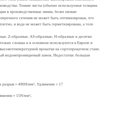
оизводства: Тонкие листы (обычно используемая толщина
ии в производственные линии, более низкие
поперечного сечения не может быть оптимизирован, что
лотно, и вода не может быть герметизирована, а тело
ные, Z-образные, AS-образные, H-образные и десятки
тельно сложны и в основном используются в Европе и
высокотемпературной прокатки на сортопрокатном стане.
ный водонепроницаемый замок. Недостатки: большая
а разрыв＞490Н/мм², Удлинение＞17
тяжении＞15N/мм²,