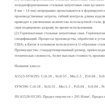
холодноформованные стальные шпунтовые сваи кусаного т
8 мм ~ 14 мм) непрерывно прокатываются и формируются 
производственные затраты, гибкий контроль длины издели
приводит к увеличению количества используемой стали, ф
сваи подвержено разрыву во время использования.
(2) Горячекатаные стальные шпунтовые сваи. Горячеката
спецификаций. Процессы производства, обработки и уста
США; в Китае в основном используются U-образные стал
Преимущества: стандартизированный размер, превосходна
техническая сложность, более высокая стоимость произво
Название класса:
A5523-SYW295: C≤0.18，Si≤0.55，Mn≤1.5，P≤0.04，S≤0.0
SYW390: C≤0.18，Si≤0.55，Mn≤1.5，P≤0.04，S≤0.04，N≤0.
JIS A5528-SY295: Предел текучести＞295 Н/мм², Предел