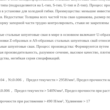
ипа (подразделяются на L-тип, S-тип, U-тип и Z-тип). Процесс пр
в установке для холодной гибки. Преимущества: меньшие инвестиц
я. Недостатки: Толщина всех частей тела сваи одинакова, размер 
орму запорной части трудно контролировать, стыки не закреплены п
ные стальные шпунтовые сваи в мире в основном включают U-образ
новки Z-образных и AS-образных стальных шпунтовых свай относи
ьные шпунтовые сваи. Процесс производства: Формируются путем 
я производительность, разумное сечение, высокое качество, плот
дства, негибкая серия спецификаций.
4，N≤0.006， Предел текучести＞295Н/мм², Предел прочности н
006， Предел текучести＞540N/мм², Предел прочности при рас
 прочности при растяжении＞490 Н/мм², Удлинение＞17