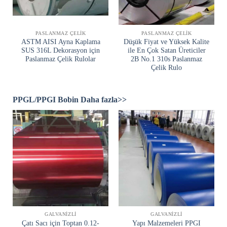
PASLANMAZ ÇELIK
PASLANMAZ ÇELIK
ASTM AISI Ayna Kaplama
Düşük Fiyat ve Yüksek Kalite
SUS 316L Dekorasyon için
ile En Çok Satan Üreticiler
Paslanmaz Çelik Rulolar
2B No.1 310s Paslanmaz
Çelik Rulo
PPGL/PPGI Bobin Daha fazla>>
GALVANIZLI
GALVANIZLI
Çatı Sacı için Toptan 0.12-
Yapı Malzemeleri PPGI