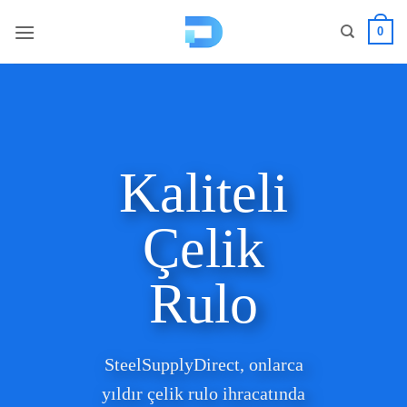
İçeriğe
0
atla
Kaliteli
Çelik
Rulo
SteelSupplyDirect, onlarca
yıldır çelik rulo ihracatında