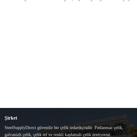
Şirket
SteelSupplyDirect güvenilir bir çelik tedarikçisidir. Paslanmaz çelik,
galvanizli çelik, çelik tel ve renkli kaplamalı çelik üretiyoruz.