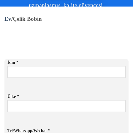
uzmanlaşmış, kalite güvencesi,
uygun fiyatlar.
Ev
/Çelik Bobin
Ürün Listesi
İsim *
Ülke *
Tel/Whatsapp/Wechat *