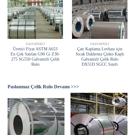
GALVANIZLI
GALVANIZLI
Üretici Fiyat ASTM A653
Çatı Kaplama Levhası için
En Çok Satılan G90 Gi Z30-
Sıcak Daldırma Çinko Kaplı
275 SG550 Galvanizli Çelik
Galvanizli Çelik Rulo
Rulo
DX51D SGCC Sınıfı
Paslanmaz Çelik Rulo Devamı >>>