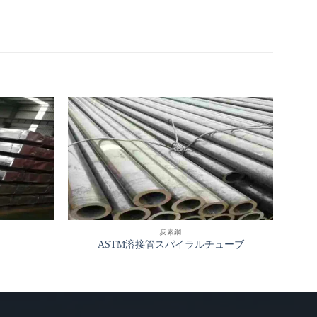
炭素鋼
冷間
ASTM溶接管スパイラルチューブ