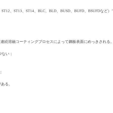
、ST12、ST13、ST14、BLC、BLD、BUSD、BUFD、BSU
ンが、連続溶融コーティングプロセスによって鋼板表面にめっきされる
少ない；
；
がある。
。