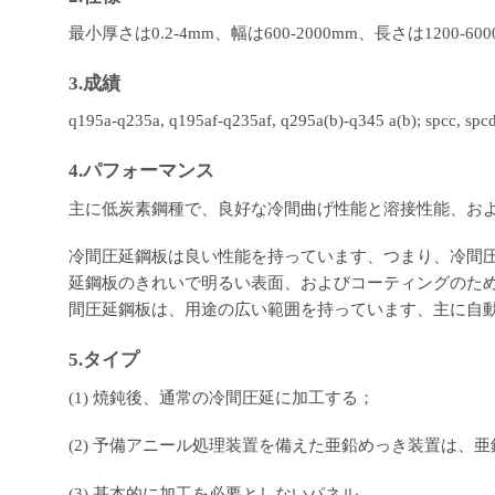
最小厚さは0.2-4mm、幅は600-2000mm、長さは1200-60
3.成績
q195a-q235a, q195af-q235af, q295a(b)-q345 a(b); spcc, spcd
4.パフォーマンス
主に低炭素鋼種で、良好な冷間曲げ性能と溶接性能、お
冷間圧延鋼板は良い性能を持っています、つまり、冷間
延鋼板のきれいで明るい表面、およびコーティングのた
間圧延鋼板は、用途の広い範囲を持っています、主に自
5.タイプ
(1) 焼鈍後、通常の冷間圧延に加工する；
(2) 予備アニール処理装置を備えた亜鉛めっき装置は、
(3) 基本的に加工を必要としないパネル。