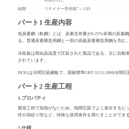
利用された
納期
リテイナー受領後7～15日
パート1 生産内容
低炭素鋼（軟鋼）とは、炭素含有量が0.25%未満の炭素
る。普通炭素構造用鋼と一部の高級炭素構造用鋼を含む
冷延板は再結晶温度で圧延された製品である。主に自動
されています。
DC01は冷間圧延鋼板で、国家標準GBT 5213-2008冷間圧延低炭素
パート2 生産工程
1.プロパティ
製造工程で加熱がないため、熱間圧延でよく発生するピ
性や深絞り性など、特殊な使用条件を満たすことができ
2.仕様