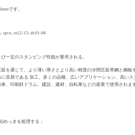
00mmです。
, spce, st12-15; dc01-06
よび一定のスタンピング性能が要求される。
圧延を通じて、より薄い厚さとより高い精度の冷間圧延帯鋼と鋼板
めに容易である 加工、多くの品種、広いアプリケーション、高いス
動車、印刷鉄ドラム、建設、建材、自転車などの産業で使用されま
亜鉛めっきを処理する；