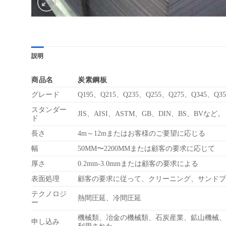
説明
商品名
炭素鋼板
グレード
Q195、Q215、Q235、Q255、Q275、Q345、Q355、
スタンダー
JIS、AISI、ASTM、GB、DIN、BS、BVなど。
ド
長さ
4m～12mまたはお客様のご要望に応じる
幅
50MM〜2200MMまたは顧客の要求に応じて
厚さ
0.2mm-3.0mmまたは顧客の要求による
表面処理
顧客の要求に従って、クリーニング、サンドブ
テクノロジ
熱間圧延、冷間圧延
ー
機械類、冶金の機械類、石炭産業、鉱山機械、
申し込み