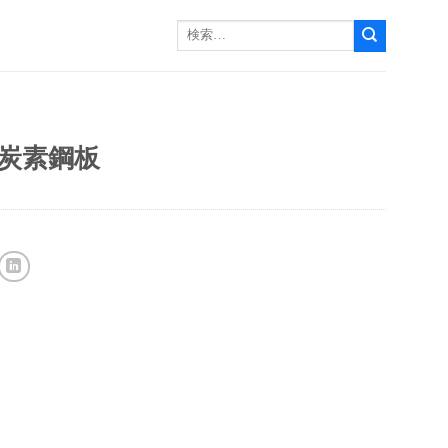
検
索
す
る：
板
 低炭素鋼板