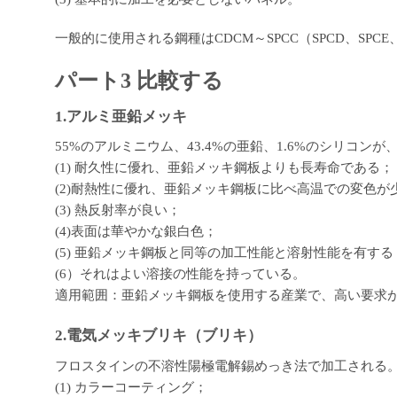
一般的に使用される鋼種はCDCM～SPCC（SPCD、SPCE
パート3 比較する
1.アルミ亜鉛メッキ
55%のアルミニウム、43.4%の亜鉛、1.6%のシリコ
(1) 耐久性に優れ、亜鉛メッキ鋼板よりも長寿命である；
(2)耐熱性に優れ、亜鉛メッキ鋼板に比べ高温での変色が
(3) 熱反射率が良い；
(4)表面は華やかな銀白色；
(5) 亜鉛メッキ鋼板と同等の加工性能と溶射性能を有する
(6）それはよい溶接の性能を持っている。
適用範囲：亜鉛メッキ鋼板を使用する産業で、高い要求
2.電気メッキブリキ（ブリキ）
フロスタインの不溶性陽極電解錫めっき法で加工される
(1) カラーコーティング；