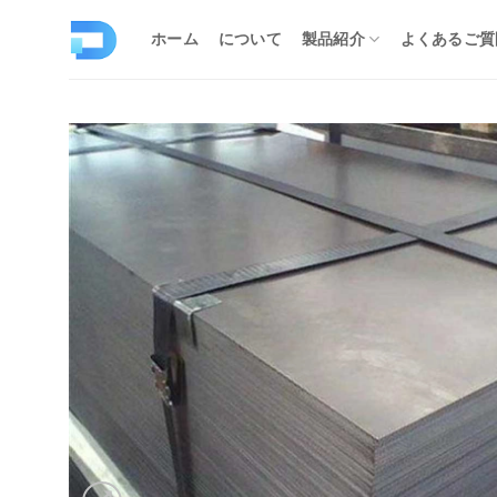
コ
ン
ホーム
について
製品紹介
よくあるご質
テ
ン
ツ
へ
ス
キ
ッ
プ