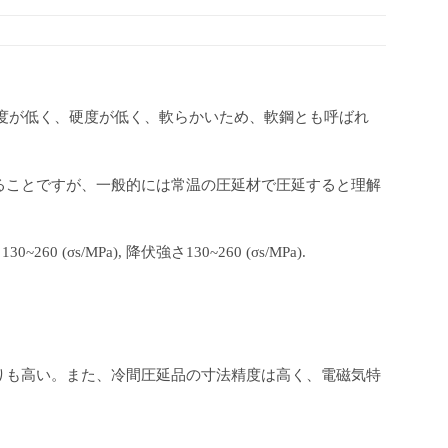
。強度が低く、硬度が低く、軟らかいため、軟鋼とも呼ばれ
ることですが、一般的には常温の圧延材で圧延すると理解
(σs/MPa), 降伏強さ130~260 (σs/MPa).
りも高い。また、冷間圧延品の寸法精度は高く、電磁気特