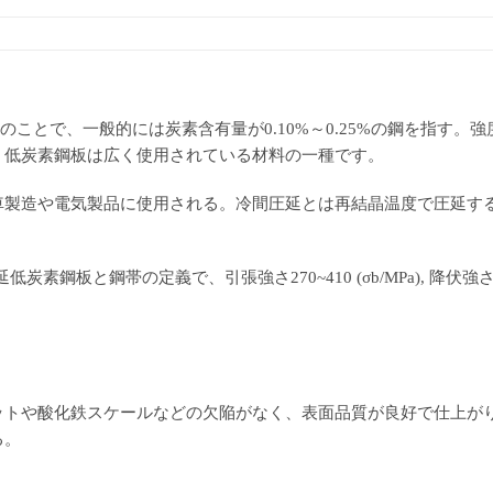
鋼のことで、一般的には炭素含有量が0.10%～0.25%の鋼を指す
。低炭素鋼板は広く使用されている材料の一種です。
車製造や電気製品に使用される。冷間圧延とは再結晶温度で圧延す
鋼板と鋼帯の定義で、引張強さ270~410 (σb/MPa), 降伏強さ130~260 
ットや酸化鉄スケールなどの欠陥がなく、表面品質が良好で仕上が
る。