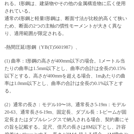
れる。I形鋼は、建築物やその他の金属構造物に広く使用
されている。
通常のI形鋼と軽量I形鋼は、断面寸法が比較的高くて狭い
ため、断面の2つの主軸の慣性モーメントが大きく異な
り、適用範囲が限定される。
-熱間圧延I形鋼（YB(T)5601987）、
(1) 曲率：I形鋼の高さが400mm以下の場合。1メートル当
たりの曲率は1.5mm以下とし、曲率の合計は全長の0.15%
以下とする。高さが400mmを超える場合、1mあたりの曲
率は1.0mm以下とし、曲率の合計は全長の0.1%以下とす
る。
(2）通常の長さ：モデル10〜18。通常長さ5-19m：モデル
20-63、通常長さ6-19m、固定長、ダブル長：I-ビームが固
定長またはダブルレングスで納入される場合、契約書にそ
の旨を記載する。定尺、倍尺の長さは8M以下とし、許容