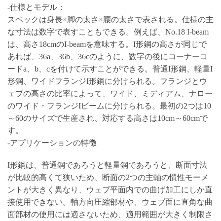
-仕様とモデル：
スペックは身長×脚の太さ×腰の太さで表される。仕様の主
な寸法は数字で表すこともできる。例えば、No.18 I-beam
は、高さ18cmのI-beamを意味する。I形鋼の高さが同じで
あれば、36a、36b、36cのように、数字の後にコーナーコ
ードa、b、cを付けて示すことができる。普通I形鋼、軽量I
形鋼、ワイドフランジI形鋼に分けられる。フランジとウ
ェブの高さの比率によって、ワイド、ミディアム、ナロー
のワイド・フランジIビームに分けられる。最初の2つは10
～60のサイズで生産され、対応する高さは10cm～60cmで
す。
-アプリケーションの特徴
I形鋼は、普通鋼であろうと軽量鋼であろうと、断面寸法
が比較的高くて狭いため、断面の2つの主軸の慣性モーメ
ントが大きく異なり、ウェブ平面内での曲げ加工にしか直
接使用できない。軸方向圧縮部材や、ウェブ面に直角な曲
面部材の使用には適さないため、適用範囲が大きく制限さ