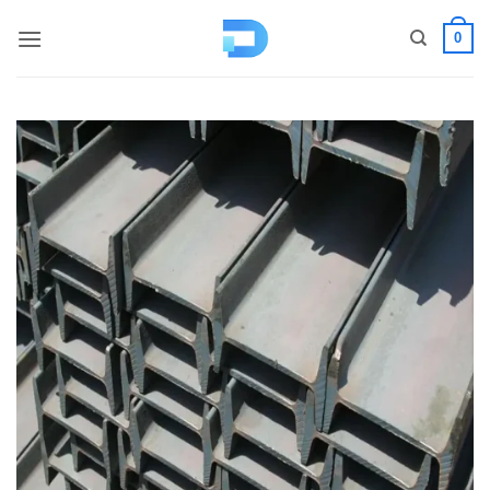
コ
0
ン
テ
ン
ツ
へ
ス
キ
ッ
プ