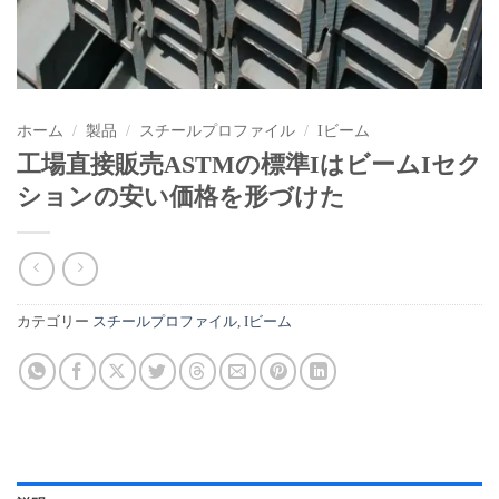
ホーム
/
製品
/
スチールプロファイル
/
Iビーム
工場直接販売ASTMの標準IはビームIセク
ションの安い価格を形づけた
カテゴリー
スチールプロファイル
,
Iビーム