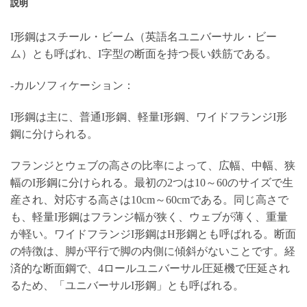
説明
I形鋼はスチール・ビーム（英語名ユニバーサル・ビー
ム）とも呼ばれ、I字型の断面を持つ長い鉄筋である。
-カルソフィケーション：
I形鋼は主に、普通I形鋼、軽量I形鋼、ワイドフランジI形
鋼に分けられる。
フランジとウェブの高さの比率によって、広幅、中幅、狭
幅のI形鋼に分けられる。最初の2つは10～60のサイズで生
産され、対応する高さは10cm～60cmである。同じ高さで
も、軽量I形鋼はフランジ幅が狭く、ウェブが薄く、重量
が軽い。ワイドフランジI形鋼はH形鋼とも呼ばれる。断面
の特徴は、脚が平行で脚の内側に傾斜がないことです。経
済的な断面鋼で、4ロールユニバーサル圧延機で圧延され
るため、「ユニバーサルI形鋼」とも呼ばれる。