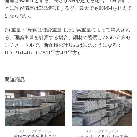
偏差は+40mmとする。長さが8Mを超える場合、1M増すご
とに許容偏差は5MM増加するが、最大でも80MMを超えて
はならない。
(3) 重量：I形鋼は理論重量または実重量によって納入され
る。理論重量を計算する場合、鋼材の密度は7.85G/立方セ
ンチメートルで、断面積の計算式は次のようになる：
HD+2T(B-D)+0.815(R平方-R1平方)。
関連商品
スチールプロファイル
スチールプロファイル
中国の製造業者非合金
低炭素 45# A36 シリーズ等