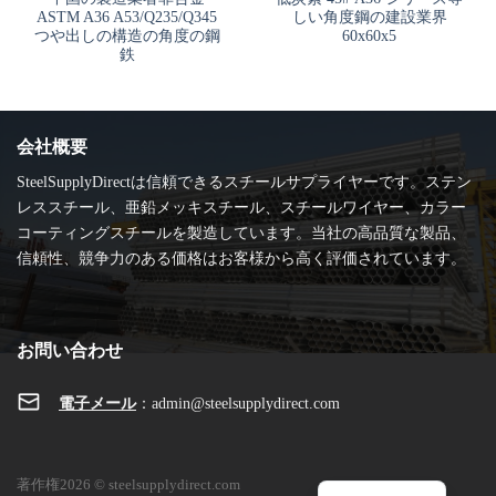
ASTM A36 A53/Q235/Q345
しい角度鋼の建設業界
つや出しの構造の角度の鋼
60x60x5
鉄
会社概要
SteelSupplyDirectは信頼できるスチールサプライヤーです。ステン
レススチール、亜鉛メッキスチール、スチールワイヤー、カラー
コーティングスチールを製造しています。当社の高品質な製品、
信頼性、競争力のある価格はお客様から高く評価されています。
お問い合わせ
電子メール
：
admin@steelsupplydirect.com
著作権2026 © steelsupplydirect.com