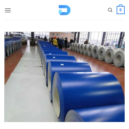
コ
0
ン
テ
ン
ツ
へ
ス
キ
ッ
プ