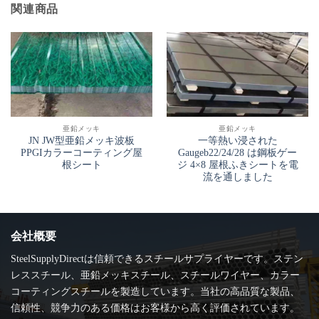
関連商品
亜鉛メッキ
亜鉛メッキ
JN JW型亜鉛メッキ波板
一等熱い浸された
PPGIカラーコーティング屋
Gaugeb22/24/28 は鋼板ゲー
根シート
ジ 4×8 屋根ふきシートを電
流を通しました
会社概要
SteelSupplyDirectは信頼できるスチールサプライヤーです。ステン
レススチール、亜鉛メッキスチール、スチールワイヤー、カラー
コーティングスチールを製造しています。当社の高品質な製品、
信頼性、競争力のある価格はお客様から高く評価されています。