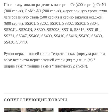
По составу можно разделить на серию Cr (400 серия), Cr-Ni
(300 серия), Cr-Mn-Ni (200 серия), жаропрочную хромистую
легированную сталь (500 серия) и серию закалки осадкой
(600 серия). SS201, SS202, SS301, SS302, SS303, SS304,
SS304L, SS304N, SS309, SS309S, SS310, SS316, SS316L,
SS321, SS347, SS408, SS409, SS410, SS416, SS420, SS430,
SS430, SS440.
Рулон нержавеющей стали Теоретическая формула расчета
веса: вес листа нержавеющей стали (кг) = длина (м) *
ширина (м) * толщина (мм) * плотность ρ (г/см³).
СОПУТСТВУЮЩИЕ ТОВАРЫ