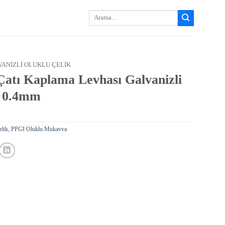
Arayın:
VANIZLI OLUKLU ÇELIK
ı Kaplama Levhası Galvanizli
m 0.4mm
elik
,
PPGI Oluklu Mukavva