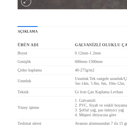
AÇIKLAMA
ÜRÜN ADI
GALVANIZLI OLUKLU Ç
Boyut
0.12mm-1.2mm
Genişlik
600mm-1500mm
Çinko kaplama
40-275g/m2
Uzunluk:Tek rastgele uzunluk/Çi
Uzunluk
5m-14m, 5.8m, 6m, 10m-12m, 12
Teknik
Gi lron Çatı Kaplama Levhası
1. Galvanizli
2. PVC, Siyah ve renkli boyama
Yüzey işleme
3. Şeffaf yağ, pas önleyici yağ
4. Müşteri ihtiyacına göre
Teslimat süresi
Avansın alınmasından 7 ila 15 g