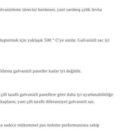
galvanizleme sürecini benimser, yani sarılmış çelik levha
şturmak için yaklaşık 500 ° C'ye ısıtılır. Galvanizli sac iyi
ldırma galvanizli paneller kadar iyi değildir.
ift taraflı galvanizli panellere göre daha iyi uyarlanabilirliğe
planır, yani çift taraflı diferansiyel galvanizli sac.
levha sadece mükemmel pas önleme performansına sahip