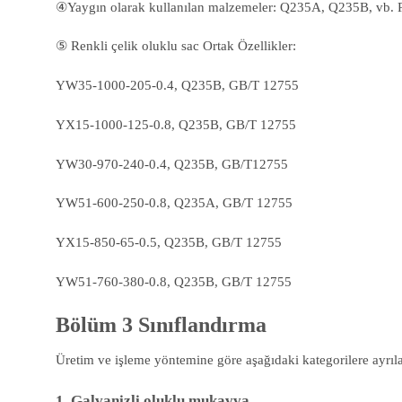
④Yaygın olarak kullanılan malzemeler: Q235A, Q235B, vb. Re
⑤ Renkli çelik oluklu sac Ortak Özellikler:
YW35-1000-205-0.4, Q235B, GB/T 12755
YX15-1000-125-0.8, Q235B, GB/T 12755
YW30-970-240-0.4, Q235B, GB/T12755
YW51-600-250-0.8, Q235A, GB/T 12755
YX15-850-65-0.5, Q235B, GB/T 12755
YW51-760-380-0.8, Q235B, GB/T 12755
Bölüm 3 Sınıflandırma
Üretim ve işleme yöntemine göre aşağıdaki kategorilere ayrılab
1. Galvanizli oluklu mukavva.