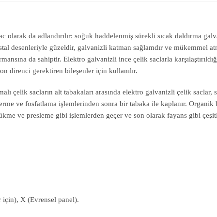
c olarak da adlandırılır: soğuk haddelenmiş sürekli sıcak daldırma galvan
stal desenleriyle güzeldir, galvanizli katman sağlamdır ve mükemmel at
sına da sahiptir. Elektro galvanizli ince çelik saclarla karşılaştırıldığ
 direnci gerektiren bileşenler için kullanılır.
lı çelik sacların alt tabakaları arasında elektro galvanizli çelik saclar,
derme ve fosfatlama işlemlerinden sonra bir tabaka ile kaplanır. Organik b
me ve presleme gibi işlemlerden geçer ve son olarak fayans gibi çeşitli 
 için), X (Evrensel panel).