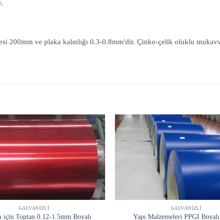
r.
i 200mm ve plaka kalınlığı 0.3-0.8mm'dir. Çinko-çelik oluklu mukavvanın
GALVANIZLI
GALVANIZLI
ı için Toptan 0.12-1.5mm Boyalı
Yapı Malzemeleri PPGI Boyalı