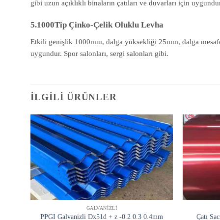
gibi uzun açıklıklı binaların çatıları ve duvarları için uygundu
5.1000Tip Çinko-Çelik Oluklu Levha
Etkili genişlik 1000mm, dalga yüksekliği 25mm, dalga mesafes
uygundur. Spor salonları, sergi salonları gibi.
İLGILI ÜRÜNLER
GALVANIZLI
PPGI Galvanizli Dx51d + z -0.2 0.3 0.4mm
Çatı Sac