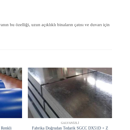
 bu özelliği, uzun açıklıklı binaların çatısı ve duvarı için
GALVANIZLI
 Renkli
Fabrika Doğrudan Tedarik SGCC DX51D + Z
Üret