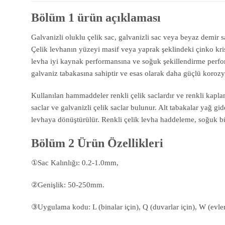
Bölüm 1 ürün açıklaması
Galvanizli oluklu çelik sac, galvanizli sac veya beyaz demir sa
Çelik levhanın yüzeyi masif veya yaprak şeklindeki çinko kri
levha iyi kaynak performansına ve soğuk şekillendirme performan
galvaniz tabakasına sahiptir ve esas olarak daha güçlü korozyon
Kullanılan hammaddeler renkli çelik saclardır ve renkli kaplama
saclar ve galvanizli çelik saclar bulunur. Alt tabakalar yağ gi
levhaya dönüştürülür. Renkli çelik levha haddeleme, soğuk bük
Bölüm 2 Ürün Özellikleri
①Sac Kalınlığı: 0.2-1.0mm,
②Genişlik: 50-250mm.
③Uygulama kodu: L (binalar için), Q (duvarlar için), W (evler