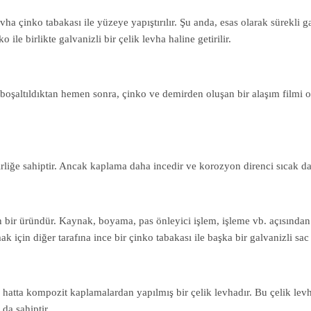
vha çinko tabakası ile yüzeye yapıştırılır. Şu anda, esas olarak sürekli 
 ile birlikte galvanizli bir çelik levha haline getirilir.
 boşaltıldıktan hemen sonra, çinko ve demirden oluşan bir alaşım filmi olu
ilirliğe sahiptir. Ancak kaplama daha incedir ve korozyon direnci sıcak da
lan bir üründür. Kaynak, boyama, pas önleyici işlem, işleme vb. açısından ç
 için diğer tarafına ince bir çinko tabakası ile başka bir galvanizli sac ka
ve hatta kompozit kaplamalardan yapılmış bir çelik levhadır. Bu çelik 
da sahiptir.