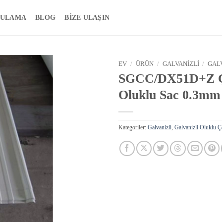
ULAMA
BLOG
BIZE ULAŞIN
EV
/
ÜRÜN
/
GALVANIZLI
/
GAL
SGCC/DX51D+Z Çat
Oluklu Sac 0.3m
Kategoriler:
Galvanizli
,
Galvanizli Oluklu Ç