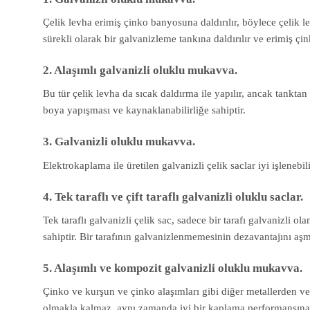
Çelik levha erimiş çinko banyosuna daldırılır, böylece çelik le
sürekli olarak bir galvanizleme tankına daldırılır ve erimiş çinko
2. Alaşımlı galvanizli oluklu mukavva.
Bu tür çelik levha da sıcak daldırma ile yapılır, ancak tanktan
boya yapışması ve kaynaklanabilirliğe sahiptir.
3. Galvanizli oluklu mukavva.
Elektrokaplama ile üretilen galvanizli çelik saclar iyi işleneb
4. Tek taraflı ve çift taraflı galvanizli oluklu saclar.
Tek taraflı galvanizli çelik sac, sadece bir tarafı galvanizli o
sahiptir. Bir tarafının galvanizlenmemesinin dezavantajını aşmak
5. Alaşımlı ve kompozit galvanizli oluklu mukavva.
Çinko ve kurşun ve çinko alaşımları gibi diğer metallerden 
olmakla kalmaz, aynı zamanda iyi bir kaplama performansına 