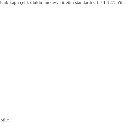
nk kaplı çelik oluklu mukavva üretim standardı GB / T 12755'tir.
ilir: