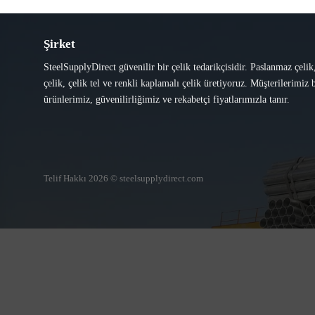
Şirket
SteelSupplyDirect güvenilir bir çelik tedarikçisidir. Paslanmaz çelik
çelik, çelik tel ve renkli kaplamalı çelik üretiyoruz. Müşterilerimiz b
ürünlerimiz, güvenilirliğimiz ve rekabetçi fiyatlarımızla tanır.
Telif Hakkı 2026 © steelsupplydirect.com