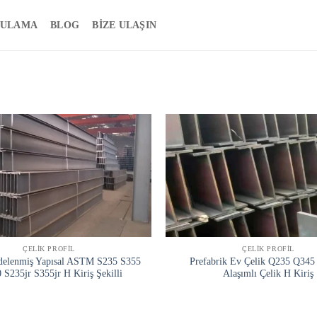
ULAMA
BLOG
BIZE ULAŞIN
ÇELIK PROFIL
ÇELIK PROFIL
delenmiş Yapısal ASTM S235 S355
Prefabrik Ev Çelik Q235 Q345 
 S235jr S355jr H Kiriş Şekilli
Alaşımlı Çelik H Kiriş