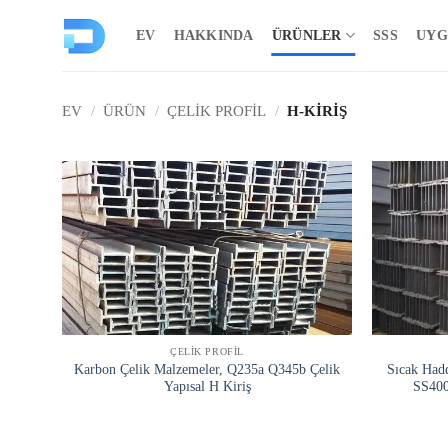
İçeriğe
atla
EV
HAKKINDA
ÜRÜNLER
SSS
UYG
EV
/
ÜRÜN
/
ÇELIK PROFIL
/
H-KIRIŞ
ÇELIK PROFIL
Karbon Çelik Malzemeler, Q235a Q345b Çelik
Sıcak Had
Yapısal H Kiriş
SS400