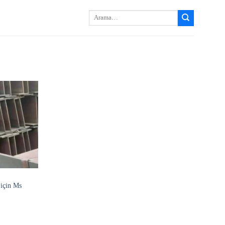
Arayın:
için Ms