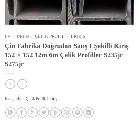
EV
/
ÜRÜN
/
ÇELIK PROFIL
/
I-KIRIŞ
Çin Fabrika Doğrudan Satış I Şekilli Kiriş
152 × 152 12m 6m Çelik Profiller S235jr
S275jr
Kategoriler:
Çelik Profil
,
I-kiriş