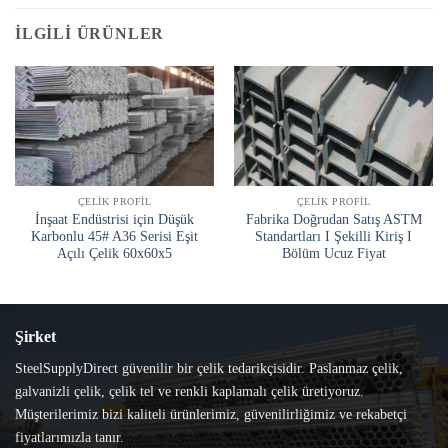
İLGILI ÜRÜNLER
ÇELIK PROFIL
ÇELIK PROFIL
İnşaat Endüstrisi için Düşük
Fabrika Doğrudan Satış ASTM
Karbonlu 45# A36 Serisi Eşit
Standartları I Şekilli Kiriş I
Açılı Çelik 60x60x5
Bölüm Ucuz Fiyat
Şirket
SteelSupplyDirect güvenilir bir çelik tedarikçisidir. Paslanmaz çelik,
galvanizli çelik, çelik tel ve renkli kaplamalı çelik üretiyoruz.
Müşterilerimiz bizi kaliteli ürünlerimiz, güvenilirliğimiz ve rekabetçi
fiyatlarımızla tanır.