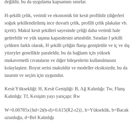
değildir, bu da uygulama kapsamını sınırlar.
H-şekilli çelik, verimli ve ekonomik bir kesit profilidir (diğerleri
soğuk şekillendirilmiş ince duvarlı çelik, profilli çelik plakalar vb.
içerir). Makul kesit şekilleri sayesinde çeliği daha verimli hale
getirebilir ve yük taşıma kapasitesini artırabilir. Sıradan I şekilli
çelikten farklı olarak, H şekilli çeliğin flanşı genişletilir ve iç ve dış
yüzeyler genellikle paraleldir, bu da bağlantı için yüksek
mukavemetli cıvataların ve diğer bileşenlerin kullanılmasını
kolaylaştırır. Boyut serisi makuldür ve modeller eksiksizdir, bu da
tasarım ve seçim için uygundur.
Kesit Yüksekliği: H, Kesit Genişliği: B, Ağ Kalınlığı: Tw, Flanş
Kalınlığı: Tf, Kesişim yayı yarıçapı: Rw
W=0.00785x{hd+2t(b-d)+0.615(R2-r2)}, h=Yükseklik, b=Bacak
uzunluğu, d=Bel Kalınlığı