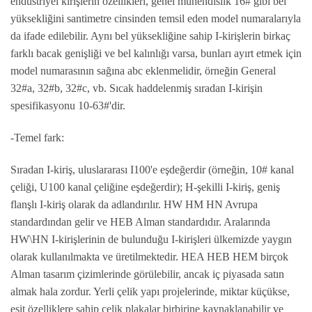
endüstriyel kirişlerin özellikleri, genel mühendislik 16# gibi bel
yüksekliğini santimetre cinsinden temsil eden model numaralarıyla
da ifade edilebilir. Aynı bel yüksekliğine sahip I-kirişlerin birkaç
farklı bacak genişliği ve bel kalınlığı varsa, bunları ayırt etmek için
model numarasının sağına abc eklenmelidir, örneğin General
32#a, 32#b, 32#c, vb. Sıcak haddelenmiş sıradan I-kirişin
spesifikasyonu 10-63#'dir.
-Temel fark:
Sıradan I-kiriş, uluslararası I100'e eşdeğerdir (örneğin, 10# kanal
çeliği, U100 kanal çeliğine eşdeğerdir); H-şekilli I-kiriş, geniş
flanşlı I-kiriş olarak da adlandırılır. HW HM HN Avrupa
standardından gelir ve HEB Alman standardıdır. Aralarında
HW\HN I-kirişlerinin de bulunduğu I-kirişleri ülkemizde yaygın
olarak kullanılmakta ve üretilmektedir. HEA HEB HEM birçok
Alman tasarım çizimlerinde görülebilir, ancak iç piyasada satın
almak hala zordur. Yerli çelik yapı projelerinde, miktar küçükse,
eşit özelliklere sahip çelik plakalar birbirine kaynaklanabilir ve