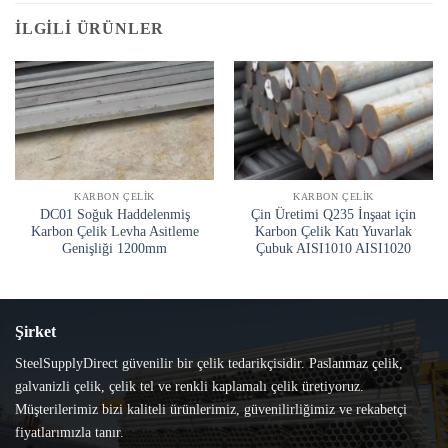
İLGILI ÜRÜNLER
KARBON ÇELIK
KARBON ÇELIK
DC01 Soğuk Haddelenmiş
Çin Üretimi Q235 İnşaat için
Karbon Çelik Levha Asitleme
Karbon Çelik Katı Yuvarlak
Genişliği 1200mm
Çubuk AISI1010 AISI1020
Şirket
SteelSupplyDirect güvenilir bir çelik tedarikçisidir. Paslanmaz çelik,
galvanizli çelik, çelik tel ve renkli kaplamalı çelik üretiyoruz.
Müşterilerimiz bizi kaliteli ürünlerimiz, güvenilirliğimiz ve rekabetçi
fiyatlarımızla tanır.