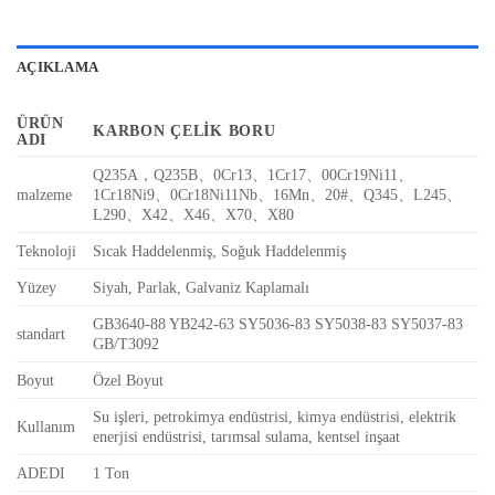
AÇIKLAMA
ÜRÜN
KARBON ÇELIK BORU
ADI
Q235A，Q235B、0Cr13、1Cr17、00Cr19Ni11、
malzeme
1Cr18Ni9、0Cr18Ni11Nb、16Mn、20#、Q345、L245、
L290、X42、X46、X70、X80
Teknoloji
Sıcak Haddelenmiş, Soğuk Haddelenmiş
Yüzey
Siyah, Parlak, Galvaniz Kaplamalı
GB3640-88 YB242-63 SY5036-83 SY5038-83 SY5037-83
standart
GB/T3092
Boyut
Özel Boyut
Su işleri, petrokimya endüstrisi, kimya endüstrisi, elektrik
Kullanım
enerjisi endüstrisi, tarımsal sulama, kentsel inşaat
ADEDI
1 Ton