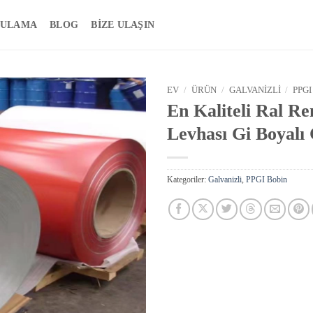
ULAMA
BLOG
BIZE ULAŞIN
EV
/
ÜRÜN
/
GALVANIZLI
/
PPGI
En Kaliteli Ral R
Levhası Gi Boyalı 
Kategoriler:
Galvanizli
,
PPGI Bobin