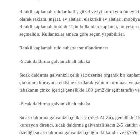
Renkli kaplamalı rulolar hafif, güzel ve iyi korozyon önleyici ö
olarak reklam, inşaat, ev aletleri, elektrikli ev aletleri, mobily
Renkli kaplamalı bobinler için kullanılan kaplama, polyester si
seçmelidir. Kullanıcılar amaca göre seçim yapabilirler.
Renkli kaplamalı rulo substrat sınıflandırması
-Sıcak daldırma galvanizli alt tabaka
Sıcak daldırma galvanizli çelik sac üzerine organik bir kaplam
çinkonun koruyucu etkisine ek olarak yalıtım koruması ve pas
tabakanın çinko içeriği genellikle 180 g/m2'dir (çift taraflı) 
-Sıcak daldırma galvanizli alt tabaka
Sıcak daldırma galvanizli çelik sac (55% Al-Zn), genellikle 15
korozyon direnci, sıcak daldırma galvanizli sacın 2-5 katıdır.
özelliği sıcak daldırma galvanizli çeliğin iki katıdır ve 0,75't