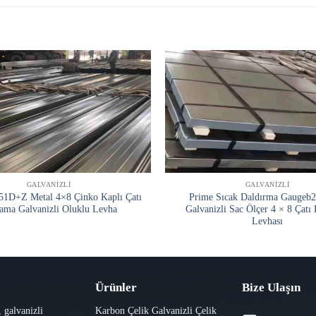
GALVANIZLI
GALVANIZLI
D+Z Metal 4×8 Çinko Kaplı Çatı
Prime Sıcak Daldırma Gaugeb2
ama Galvanizli Oluklu Levha
Galvanizli Sac Ölçer 4 × 8 Çatı
Levhası
Ürünler
Bize Ulaşın
, galvanizli
Karbon Çelik
Galvanizli
Çelik