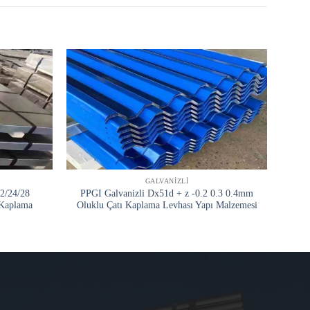
GALVANIZLI
2/24/28
PPGI Galvanizli Dx51d + z -0.2 0.3 0.4mm
Fabr
 Kaplama
Oluklu Çatı Kaplama Levhası Yapı Malzemesi