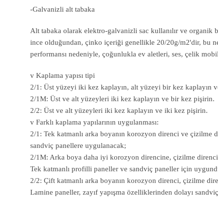
-Galvanizli alt tabaka
Alt tabaka olarak elektro-galvanizli sac kullanılır ve organik 
ince olduğundan, çinko içeriği genellikle 20/20g/m2'dir, bu 
performansı nedeniyle, çoğunlukla ev aletleri, ses, çelik mob
v Kaplama yapısı tipi
2/1: Üst yüzeyi iki kez kaplayın, alt yüzeyi bir kez kaplayın ve
2/1M: Üst ve alt yüzeyleri iki kez kaplayın ve bir kez pişirin.
2/2: Üst ve alt yüzeyleri iki kez kaplayın ve iki kez pişirin.
v Farklı kaplama yapılarının uygulanması:
2/1: Tek katmanlı arka boyanın korozyon direnci ve çizilme dir
sandviç panellere uygulanacak;
2/1M: Arka boya daha iyi korozyon direncine, çizilme direncine 
Tek katmanlı profilli paneller ve sandviç paneller için uygund
2/2: Çift katmanlı arka boyanın korozyon direnci, çizilme diren
Lamine paneller, zayıf yapışma özelliklerinden dolayı sandviç 