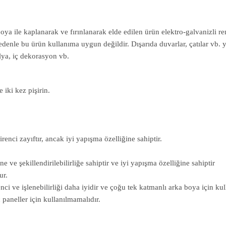
boya ile kaplanarak ve fırınlanarak elde edilen ürün elektro-galvanizli re
nedenle bu ürün kullanıma uygun değildir. Dışarıda duvarlar, çatılar v
ilya, iç dekorasyon vb.
 iki kez pişirin.
enci zayıftır, ancak iyi yapışma özelliğine sahiptir.
ve şekillendirilebilirliğe sahiptir ve iyi yapışma özelliğine sahiptir
ur.
ci ve işlenebilirliği daha iyidir ve çoğu tek katmanlı arka boya için kull
paneller için kullanılmamalıdır.