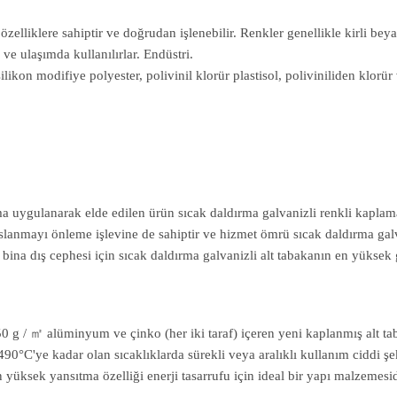
zelliklere sahiptir ve doğrudan işlenebilir. Renkler genellikle kirli beyaz
a ve ulaşımda kullanılırlar. Endüstri.
likon modifiye polyester, polivinil klorür plastisol, poliviniliden klorür
a uygulanarak elde edilen ürün sıcak daldırma galvanizli renkli kaplamal
lanmayı önleme işlevine de sahiptir ve hizmet ömrü sıcak daldırma galv
ve bina dış cephesi için sıcak daldırma galvanizli alt tabakanın en yüksek
0 g / ㎡ alüminyum ve çinko (her iki taraf) içeren yeni kaplanmış alt tab
 490°C'ye kadar olan sıcaklıklarda sürekli veya aralıklı kullanım ciddi ş
en yüksek yansıtma özelliği enerji tasarrufu için ideal bir yapı malzemesid