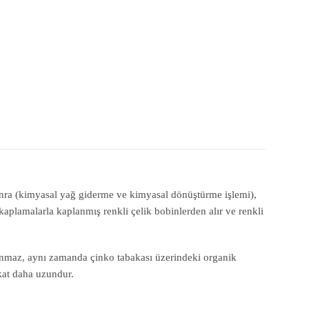
sonra (kimyasal yağ giderme ve kimyasal dönüştürme işlemi),
kaplamalarla kaplanmış renkli çelik bobinlerden alır ve renkli
orunmaz, aynı zamanda çinko tabakası üzerindeki organik
kat daha uzundur.