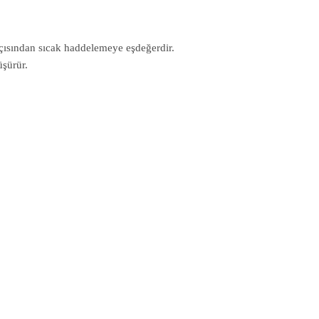
 açısından sıcak haddelemeye eşdeğerdir.
üşürür.