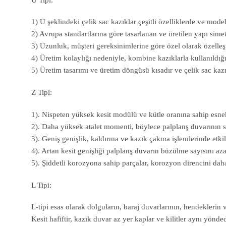
1) U şeklindeki çelik sac kazıklar çeşitli özelliklerde ve mode
2) Avrupa standartlarına göre tasarlanan ve üretilen yapı sime
3) Uzunluk, müşteri gereksinimlerine göre özel olarak özelleşti
4) Üretim kolaylığı nedeniyle, kombine kazıklarla kullanıldığı
5) Üretim tasarımı ve üretim döngüsü kısadır ve çelik sac kazı
Z Tipi:
1). Nispeten yüksek kesit modülü ve kütle oranına sahip esne
2). Daha yüksek atalet momenti, böylece palplanş duvarının ser
3). Geniş genişlik, kaldırma ve kazık çakma işlemlerinde etkil
4). Artan kesit genişliği palplanş duvarın büzülme sayısını az
5). Şiddetli korozyona sahip parçalar, korozyon direncini daha d
L Tipi:
L-tipi esas olarak dolguların, baraj duvarlarının, hendeklerin v
Kesit hafiftir, kazık duvar az yer kaplar ve kilitler aynı yöndedi