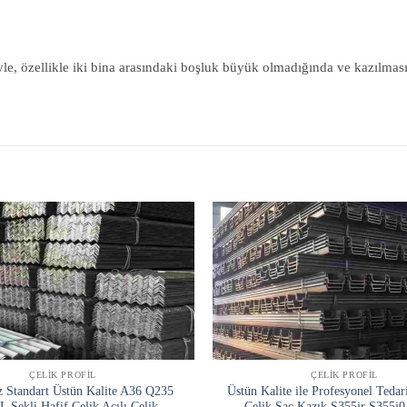
le, özellikle iki bina arasındaki boşluk büyük olmadığında ve kazılması
ÇELIK PROFIL
ÇELIK PROFIL
z Standart Üstün Kalite A36 Q235
Üstün Kalite ile Profesyonel Tedar
 Şekli Hafif Çelik Açılı Çelik
Çelik Sac Kazık S355jr S355j0