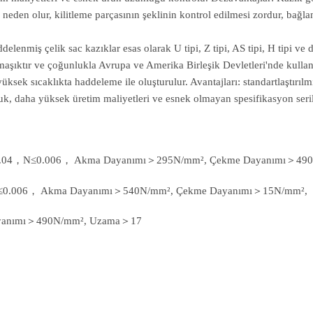
 neden olur, kilitleme parçasının şeklinin kontrol edilmesi zordur, bağla
lenmiş çelik sac kazıklar esas olarak U tipi, Z tipi, AS tipi, H tipi ve dü
maşıktır ve çoğunlukla Avrupa ve Amerika Birleşik Devletleri'nde kullanı
üksek sıcaklıkta haddeleme ile oluşturulur. Avantajları: standartlaştırıl
rluk, daha yüksek üretim maliyetleri ve esnek olmayan spesifikasyon seril
.04，N≤0.006， Akma Dayanımı＞295N/mm², Çekme Dayanımı＞49
0.006， Akma Dayanımı＞540N/mm², Çekme Dayanımı＞15N/mm²,
ayanımı＞490N/mm², Uzama＞17