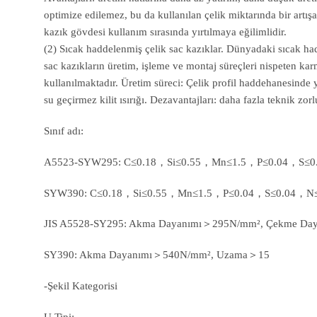
optimize edilemez, bu da kullanılan çelik miktarında bir artışa
kazık gövdesi kullanım sırasında yırtılmaya eğilimlidir.
(2) Sıcak haddelenmiş çelik sac kazıklar. Dünyadaki sıcak hadde
sac kazıkların üretim, işleme ve montaj süreçleri nispeten kar
kullanılmaktadır. Üretim süreci: Çelik profil haddehanesinde y
su geçirmez kilit ısırığı. Dezavantajları: daha fazla teknik zo
Sınıf adı:
A5523-SYW295: C≤0.18，Si≤0.55，Mn≤1.5，P≤0.04，S≤0
SYW390: C≤0.18，Si≤0.55，Mn≤1.5，P≤0.04，S≤0.04，N≤
JIS A5528-SY295: Akma Dayanımı＞295N/mm², Çekme D
SY390: Akma Dayanımı＞540N/mm², Uzama＞15
-Şekil Kategorisi
U Tipi: