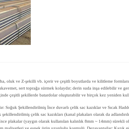
evha, oluk ve Z-şekilli vb. içerir ve çeşitli boyutlarda ve kilitleme forml
kavemet, sert toprağa sürmek kolaydır; derin suda inşa edilebilir ve ger
inde çeşitli şekillerde batardolar oluşturabilir ve birçok kez yeniden kull
rılır: Soğuk Şekillendirilmiş İnce duvarlı çelik sac kazıklar ve Sıcak Ha
 şekillendirilmiş çelik sac kazıkları (kanal plakaları olarak da adlandırılı
reci: İnce plakalar (yaygın olarak kullanılan kalınlık 8mm ~ 14mm) sürekli 
tim maliyetleri ve esnek ürün uzunluğu kontrolü. Dezavantajlar: Kazık gö