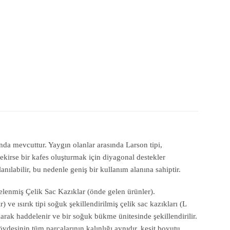
arında mevcuttur. Yaygın olanlar arasında Larson tipi,
ekirse bir kafes oluşturmak için diyagonal destekler
anılabilir, bu nedenle geniş bir kullanım alanına sahiptir.
ddelenmiş Çelik Sac Kazıklar (önde gelen ürünler).
r) ve ısırık tipi soğuk şekillendirilmiş çelik sac kazıkları (L
olarak haddelenir ve bir soğuk bükme ünitesinde şekillendirilir.
vdesinin tüm parçalarının kalınlığı aynıdır, kesit boyutu