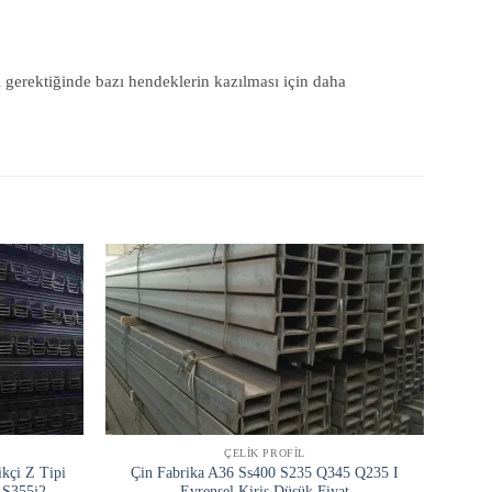
 gerektiğinde bazı hendeklerin kazılması için daha
ÇELIK PROFIL
ikçi Z Tipi
Çin Fabrika A36 Ss400 S235 Q345 Q235 I
Çi
 S355j2
Evrensel Kiriş Düşük Fiyat
Q23