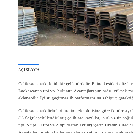
AÇIKLAMA
Çelik sac kazık, kilitli bir çelik türüdür. Enine kesitleri düz l
Lackawanna tipi vb. bulunur. Avantajları şunlardır: yüksek mu
eklenebilir. İyi su geçirmezlik performansına sahiptir; gerektiğ
Çelik sac kazık ürünleri üretim teknolojisine göre iki türe ay
(1) Soğuk şekillendirilmiş çelik sac kazıklar, ısırıksız tip soğuk
tipi, S tipi, U tipi ve Z tipi olarak ayrılır) içerir. Üretim sü
Avantajları: üretim hatlarına daha az yatırım, daha düşük üre