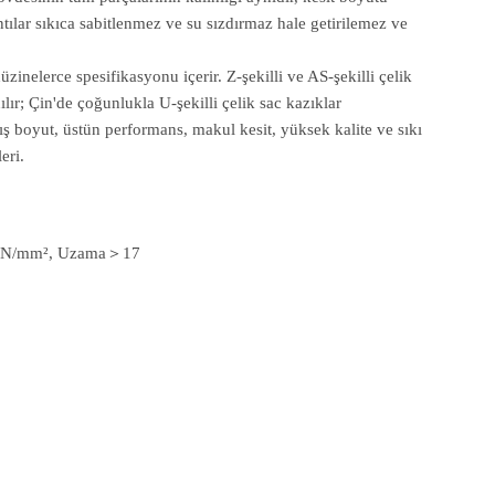
ntılar sıkıca sabitlenmez ve su sızdırmaz hale getirilemez ve
zinelerce spesifikasyonu içerir. Z-şekilli ve AS-şekilli çelik
lır; Çin'de çoğunlukla U-şekilli çelik sac kazıklar
mış boyut, üstün performans, makul kesit, yüksek kalite ve sıkı
eri.
0N/mm², Uzama＞17