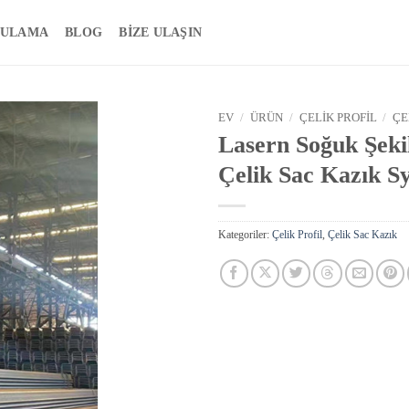
ULAMA
BLOG
BIZE ULAŞIN
EV
/
ÜRÜN
/
ÇELIK PROFIL
/
ÇE
Lasern Soğuk Şekill
Çelik Sac Kazık S
Kategoriler:
Çelik Profil
,
Çelik Sac Kazık