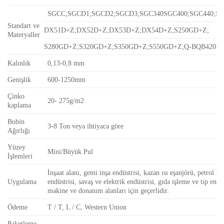
SGCC;SGCD1;SGCD2;SGCD3;SGC340SGC400;SGC440;SG
Standart ve
DX51D+Z;DX52D+Z;DX53D+Z;DX54D+Z;S250GD+Z;
Materyaller
S280GD+Z;S320GD+Z;S350GD+Z;S550GD+Z;Q-BQB420-2
Kalınlık
0,13-0,8 mm
Genişlik
600-1250mm
Çinko
20- 275g/m2
kaplama
Bobin
3-8 Ton veya ihtiyaca göre
Ağırlığı
Yüzey
Mini/Büyük Pul
İşlemleri
İnşaat alanı, gemi inşa endüstrisi, kazan ısı eşanjörü, petrol k
Uygulama
endüstrisi, savaş ve elektrik endüstrisi, gıda işleme ve tıp endüs
makine ve donanım alanları için geçerlidir.
Ödeme
T / T, L / C, Western Union
Paketleme