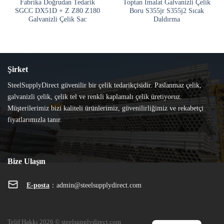
Fabrika Doğrudan Tedarik
Toptan İmalat Galvanizli Çelik
SGCC DX51D + Z Z80 Z180
Boru S355jr S355j2 Sıcak
Galvanizli Çelik Sac
Daldırma
Şirket
SteelSupplyDirect güvenilir bir çelik tedarikçisidir. Paslanmaz çelik,
galvanizli çelik, çelik tel ve renkli kaplamalı çelik üretiyoruz.
Müşterilerimiz bizi kaliteli ürünlerimiz, güvenilirliğimiz ve rekabetçi
fiyatlarımızla tanır.
Bize Ulaşın
E-posta
：
admin@steelsupplydirect.com
Telif Hakkı 2026 © steelsupplydirect.com