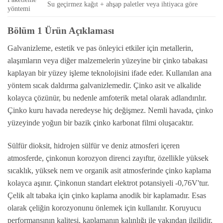
Su geçirmez kağıt + ahşap paletler veya ihtiyaca göre
yöntemi
Bölüm 1 Ürün Açıklaması
Galvanizleme, estetik ve pas önleyici etkiler için metallerin,
alaşımların veya diğer malzemelerin yüzeyine bir çinko tabakası
kaplayan bir yüzey işleme teknolojisini ifade eder. Kullanılan ana
yöntem sıcak daldırma galvanizlemedir. Çinko asit ve alkalide
kolayca çözünür, bu nedenle amfoterik metal olarak adlandırılır.
Çinko kuru havada neredeyse hiç değişmez. Nemli havada, çinko
yüzeyinde yoğun bir bazik çinko karbonat filmi oluşacaktır.
Sülfür dioksit, hidrojen sülfür ve deniz atmosferi içeren
atmosferde, çinkonun korozyon direnci zayıftır, özellikle yüksek
sıcaklık, yüksek nem ve organik asit atmosferinde çinko kaplama
kolayca aşınır. Çinkonun standart elektrot potansiyeli -0,76V'tur.
Çelik alt tabaka için çinko kaplama anodik bir kaplamadır. Esas
olarak çeliğin korozyonunu önlemek için kullanılır. Koruyucu
performansının kalitesi, kaplamanın kalınlığı ile yakından ilgilidir.