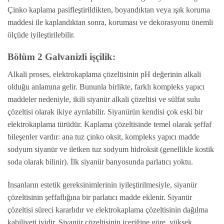
Çinko kaplama pasifleştirildikten, boyandıktan veya ışık koruma
maddesi ile kaplandıktan sonra, koruması ve dekorasyonu önemli
ölçüde iyileştirilebilir.
Bölüm 2 Galvanizli işçilik:
Alkali proses, elektrokaplama çözeltisinin pH değerinin alkali
olduğu anlamına gelir. Bununla birlikte, farklı kompleks yapıcı
maddeler nedeniyle, ikili siyanür alkali çözeltisi ve sülfat sulu
çözeltisi olarak ikiye ayrılabilir. Siyanürün kendisi çok eski bir
elektrokaplama türüdür. Kaplama çözeltisinde temel olarak şeffaf
bileşenler vardır: ana tuz çinko oksit, kompleks yapıcı madde
sodyum siyanür ve iletken tuz sodyum hidroksit (genellikle kostik
soda olarak bilinir). İlk siyanür banyosunda parlatıcı yoktu.
İnsanların estetik gereksinimlerinin iyileştirilmesiyle, siyanür
çözeltisinin şeffaflığına bir parlatıcı madde eklenir. Siyanür
çözeltisi süreci kararlıdır ve elektrokaplama çözeltisinin dağılma
kabiliyeti iyidir. Siyanür çözeltisinin içeriğine göre, yüksek