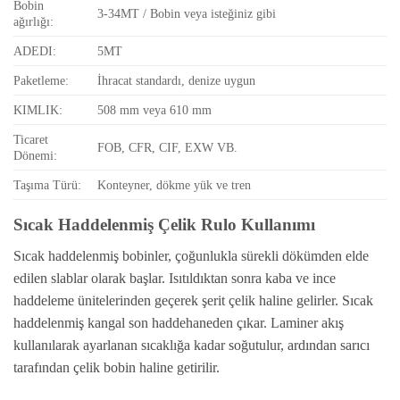
Bobin
3-34MT / Bobin veya isteğiniz gibi
ağırlığı:
ADEDI:
5MT
Paketleme:
İhracat standardı, denize uygun
KIMLIK:
508 mm veya 610 mm
Ticaret
FOB, CFR, CIF, EXW VB.
Dönemi:
Taşıma Türü:
Konteyner, dökme yük ve tren
Sıcak Haddelenmiş Çelik Rulo Kullanımı
Sıcak haddelenmiş bobinler, çoğunlukla sürekli dökümden elde
edilen slablar olarak başlar. Isıtıldıktan sonra kaba ve ince
haddeleme ünitelerinden geçerek şerit çelik haline gelirler. Sıcak
haddelenmiş kangal son haddehaneden çıkar. Laminer akış
kullanılarak ayarlanan sıcaklığa kadar soğutulur, ardından sarıcı
tarafından çelik bobin haline getirilir.