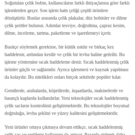
Soğutulan çelik bobin, kullanıcıların farklı ihtiyaçlarına göre farklı
işlemlerden geçer. Son işlem hattı çeliği çeşitli ürünlere
dönüştürür. Bunlar arasında çelik plakalar, düz bobinler ve dilme
çelik şeritler bulunur. Adımlar tesviye, doğrultma, çapraz kesim,
dilme, inceleme, tartma, paketleme ve işaretlemeyi içerir.
Basitçe söylemek gerekirse, bir kütük ısıtılır ve birkaç kez
haddelenir, ardından kesilir ve çelik bir levha haline getirilir. Bu
işleme yöntemine sıcak haddeleme denir. Sıcak haddelenmiş çelik
ürünler güçlü ve sağlamdır. Ayrıca işlenmesi ve kaynak yapılması
da kolaydır. Bu nitelikleri onları birçok sektörde popüler kılar.
Gemilerde, arabalarda, köprülerde, inşaatlarda, makinelerde ve
basınçlı kaplarda kullanılırlar. Yeni teknolojiler sıcak haddelenmiş
çelik sacların kontrolünü geliştirmektedir. Bu teknolojiler boyutsal
doğruluğu, levha şeklini ve yüzey kalitesini geliştirmektedir.
Yeni ürünler ortaya çıkmaya devam ettikçe, sıcak haddelenmiş
çelik sac ve şeritlerin kullanımı da artıyor. Pazarda giderek daha