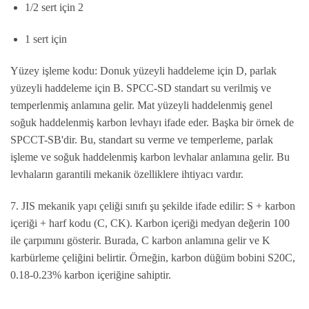
1/2 sert için 2
1 sert için
Yüzey işleme kodu: Donuk yüzeyli haddeleme için D, parlak
yüzeyli haddeleme için B. SPCC-SD standart su verilmiş ve
temperlenmiş anlamına gelir. Mat yüzeyli haddelenmiş genel
soğuk haddelenmiş karbon levhayı ifade eder. Başka bir örnek de
SPCCT-SB'dir. Bu, standart su verme ve temperleme, parlak
işleme ve soğuk haddelenmiş karbon levhalar anlamına gelir. Bu
levhaların garantili mekanik özelliklere ihtiyacı vardır.
7. JIS mekanik yapı çeliği sınıfı şu şekilde ifade edilir: S + karbon
içeriği + harf kodu (C, CK). Karbon içeriği medyan değerin 100
ile çarpımını gösterir. Burada, C karbon anlamına gelir ve K
karbürleme çeliğini belirtir. Örneğin, karbon düğüm bobini S20C,
0.18-0.23% karbon içeriğine sahiptir.