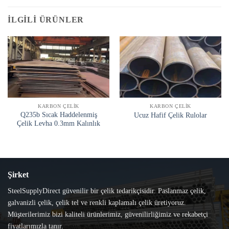
İLGILI ÜRÜNLER
KARBON ÇELIK
KARBON ÇELIK
Q235b Sıcak Haddelenmiş
Ucuz Hafif Çelik Rulolar
Çelik Levha 0.3mm Kalınlık
Şirket
SteelSupplyDirect güvenilir bir çelik tedarikçisidir. Paslanmaz çelik,
galvanizli çelik, çelik tel ve renkli kaplamalı çelik üretiyoruz.
Müşterilerimiz bizi kaliteli ürünlerimiz, güvenilirliğimiz ve rekabetçi
fiyatlarımızla tanır.