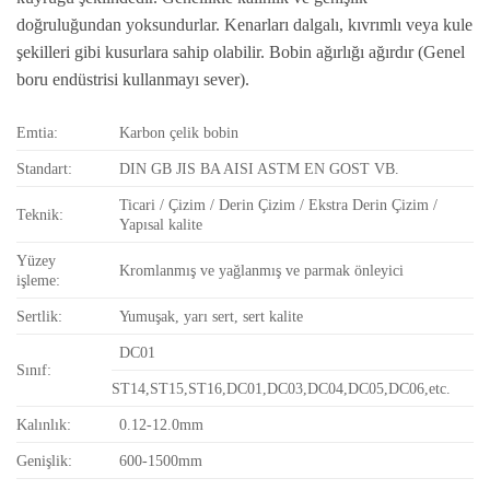
doğruluğundan yoksundurlar. Kenarları dalgalı, kıvrımlı veya kule
şekilleri gibi kusurlara sahip olabilir. Bobin ağırlığı ağırdır (Genel
boru endüstrisi kullanmayı sever).
Emtia:
Karbon çelik bobin
Standart:
DIN GB JIS BA AISI ASTM EN GOST VB.
Ticari / Çizim / Derin Çizim / Ekstra Derin Çizim /
Teknik:
Yapısal kalite
Yüzey
Kromlanmış ve yağlanmış ve parmak önleyici
işleme:
Sertlik:
Yumuşak, yarı sert, sert kalite
DC01
Sınıf:
ST14,ST15,ST16,DC01,DC03,DC04,DC05,DC06,etc.
Kalınlık:
0.12-12.0mm
Genişlik:
600-1500mm