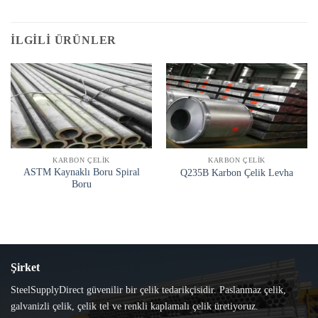
İLGILI ÜRÜNLER
KARBON ÇELIK
KARBON ÇELIK
ASTM Kaynaklı Boru Spiral
Q235B Karbon Çelik Levha
Boru
Şirket
SteelSupplyDirect güvenilir bir çelik tedarikçisidir. Paslanmaz çelik,
galvanizli çelik, çelik tel ve renkli kaplamalı çelik üretiyoruz.