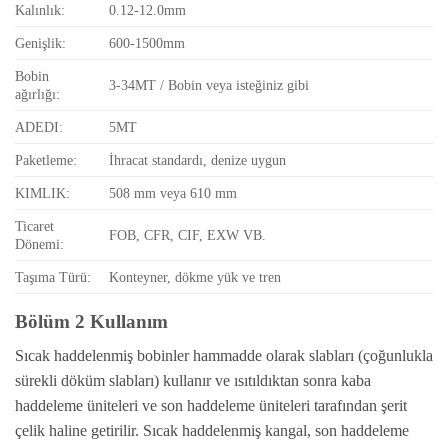
Kalınlık:
0.12-12.0mm
Genişlik:
600-1500mm
Bobin
3-34MT / Bobin veya isteğiniz gibi
ağırlığı:
ADEDI:
5MT
Paketleme:
İhracat standardı, denize uygun
KIMLIK:
508 mm veya 610 mm
Ticaret
FOB, CFR, CIF, EXW VB.
Dönemi:
Taşıma Türü:
Konteyner, dökme yük ve tren
Bölüm 2 Kullanım
Sıcak haddelenmiş bobinler hammadde olarak slabları (çoğunlukla
sürekli döküm slabları) kullanır ve ısıtıldıktan sonra kaba
haddeleme üniteleri ve son haddeleme üniteleri tarafından şerit
çelik haline getirilir. Sıcak haddelenmiş kangal, son haddeleme