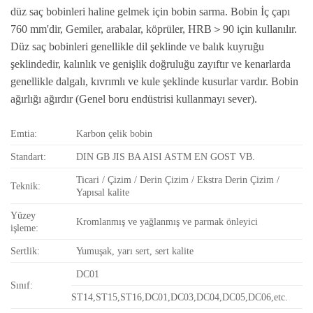
düz saç bobinleri haline gelmek için bobin sarma. Bobin İç çapı
760 mm'dir, Gemiler, arabalar, köprüler, HRB＞90 için kullanılır.
Düz saç bobinleri genellikle dil şeklinde ve balık kuyruğu
şeklindedir, kalınlık ve genişlik doğruluğu zayıftır ve kenarlarda
genellikle dalgalı, kıvrımlı ve kule şeklinde kusurlar vardır. Bobin
ağırlığı ağırdır (Genel boru endüstrisi kullanmayı sever).
Emtia:
Karbon çelik bobin
Standart:
DIN GB JIS BA AISI ASTM EN GOST VB.
Ticari / Çizim / Derin Çizim / Ekstra Derin Çizim /
Teknik:
Yapısal kalite
Yüzey
Kromlanmış ve yağlanmış ve parmak önleyici
işleme:
Sertlik:
Yumuşak, yarı sert, sert kalite
DC01
Sınıf:
ST14,ST15,ST16,DC01,DC03,DC04,DC05,DC06,etc.