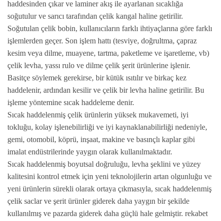
haddesinden çıkar ve laminer akış ile ayarlanan sıcaklığa
soğutulur ve sarıcı tarafından çelik kangal haline getirilir.
Soğutulan çelik bobin, kullanıcıların farklı ihtiyaçlarına göre farklı
işlemlerden geçer. Son işlem hattı (tesviye, doğrultma, çapraz
kesim veya dilme, muayene, tartma, paketleme ve işaretleme, vb)
çelik levha, yassı rulo ve dilme çelik şerit ürünlerine işlenir.
Basitçe söylemek gerekirse, bir kütük ısıtılır ve birkaç kez
haddelenir, ardından kesilir ve çelik bir levha haline getirilir. Bu
işleme yöntemine sıcak haddeleme denir.
Sıcak haddelenmiş çelik ürünlerin yüksek mukavemeti, iyi
tokluğu, kolay işlenebilirliği ve iyi kaynaklanabilirliği nedeniyle,
gemi, otomobil, köprü, inşaat, makine ve basınçlı kaplar gibi
imalat endüstrilerinde yaygın olarak kullanılmaktadır.
Sıcak haddelenmiş boyutsal doğruluğu, levha şeklini ve yüzey
kalitesini kontrol etmek için yeni teknolojilerin artan olgunluğu ve
yeni ürünlerin sürekli olarak ortaya çıkmasıyla, sıcak haddelenmiş
çelik saclar ve şerit ürünler giderek daha yaygın bir şekilde
kullanılmış ve pazarda giderek daha güçlü hale gelmiştir. rekabet