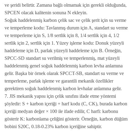
ve şeridi belirtir. Zamana bağlı olmamak için gerekli olduğunda,
SPCEN olacak kalitenin sonuna N ekleyin.
Soğuk haddelenmiş karbon çelik sac ve çelik şerit için su verme
ve temperleme kodu: Tavlanmış durum için A, standart su verme
ve temperleme için S, 1/8 sertlik için 8, 1/4 sertlik için 4, 1/2
sertlik için 2, sertlik için 1. Yüzey işleme kodu: Donuk yüzeyli
haddeleme için D, parlak yüzeyli haddeleme için B. Örneğin,
SPCC-SD standart su verilmiş ve temperlenmiş, mat yüzeyli
haddelenmiş genel soğuk haddelenmiş karbon levha anlamına
gelir. Başka bir örnek olarak SPCCT-SB, standart su verme ve
temperleme, parlak işleme ve garantili mekanik özellikler
gerektiren soğuk haddelenmiş karbon levhalar anlamına gelir.
7. JIS mekanik yapısı için çelik sınıfını ifade etme yöntemi
şöyledir: S + karbon içeriği + harf kodu (C, CK), burada karbon
içeriği medyan değer × 100 ile ifade edilir, C harfi: karbonu
gösterir K: karbonlama çeliğini gösterir. Örneğin, karbon düğüm
bobini S20C, 0.18-0.23% karbon içeriğine sahiptir.