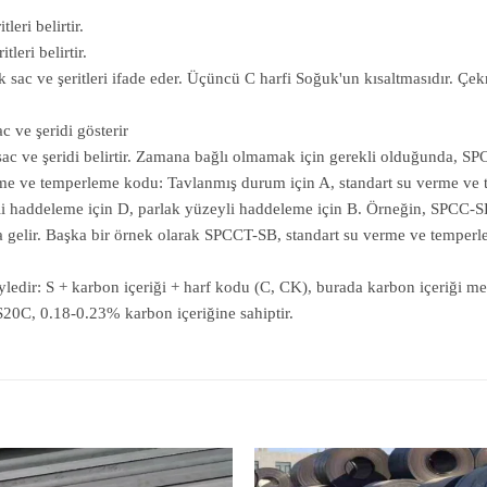
eri belirtir.
leri belirtir.
sac ve şeritleri ifade eder. Üçüncü C harfi Soğuk'un kısaltmasıdır. Çek
 ve şeridi gösterir
ac ve şeridi belirtir. Zamana bağlı olmamak için gerekli olduğunda, SP
e ve temperleme kodu: Tavlanmış durum için A, standart su verme ve temp
eyli haddeleme için D, parlak yüzeyli haddeleme için B. Örneğin, SPCC-S
elir. Başka bir örnek olarak SPCCT-SB, standart su verme ve temperleme
öyledir: S + karbon içeriği + harf kodu (C, CK), burada karbon içeriği med
20C, 0.18-0.23% karbon içeriğine sahiptir.