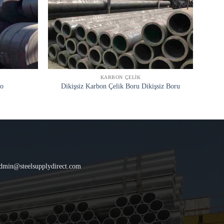
KARBON ÇELIK
o
Dikişsiz Karbon Çelik Boru Dikişsiz Boru
dmin@steelsupplydirect.com