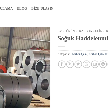
ULAMA
BLOG
BIZE ULAŞIN
EV
/
ÜRÜN
/
KARBON ÇELIK
/
Soğuk Haddelenmi
Kategoriler:
Karbon Çelik
,
Karbon Çelik Ru