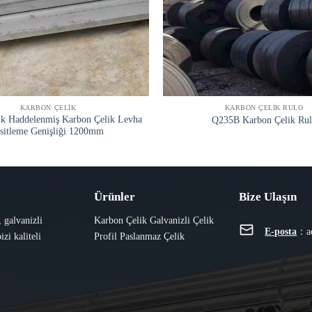
KARBON ÇELIK
KARBON ÇELIK RULO
k Haddelenmiş Karbon Çelik Levha
Q235B Karbon Çelik Rul
sitleme Genişliği 1200mm
Ürünler
Bize Ulaşın
, galvanizli
Karbon Çelik
Galvanizli
Çelik
E-posta
：
a
izi kaliteli
Profil
Paslanmaz Çelik