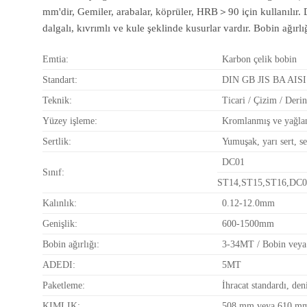
mm'dir, Gemiler, arabalar, köprüler, HRB＞90 için kullanılır. D
dalgalı, kıvrımlı ve kule şeklinde kusurlar vardır. Bobin ağırl
Emtia:
Karbon çelik bobin
Standart:
DIN GB JIS BA AI
Teknik:
Ticari / Çizim / Derin
Yüzey işleme:
Kromlanmış ve yağlan
Sertlik:
Yumuşak, yarı sert, se
DC01
Sınıf:
ST14,ST15,ST16,DC0
Kalınlık:
0.12-12.0mm
Genişlik:
600-1500mm
Bobin ağırlığı:
3-34MT / Bobin veya i
ADEDI:
5MT
Paketleme:
İhracat standardı, de
KIMLIK:
508 mm veya 610 m