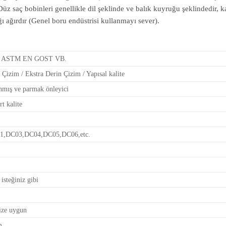
üz saç bobinleri genellikle dil şeklinde ve balık kuyruğu şeklindedir, ka
ığı ağırdır (Genel boru endüstrisi kullanmayı sever).
SI ASTM EN GOST VB.
 Çizim / Ekstra Derin Çizim / Yapısal kalite
mış ve parmak önleyici
rt kalite
1,DC03,DC04,DC05,DC06,etc.
steğiniz gibi
nize uygun
m