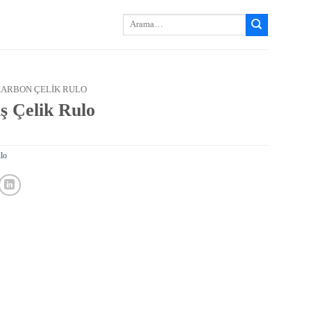
Arayın:
KARBON ÇELIK RULO
ş Çelik Rulo
lo