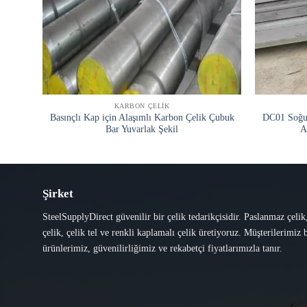
KARBON ÇELIK
Basınçlı Kap için Alaşımlı Karbon Çelik Çubuk
DC01 Soğu
Bar Yuvarlak Şekil
A
Şirket
SteelSupplyDirect güvenilir bir çelik tedarikçisidir. Paslanmaz çelik
çelik, çelik tel ve renkli kaplamalı çelik üretiyoruz. Müşterilerimiz b
ürünlerimiz, güvenilirliğimiz ve rekabetçi fiyatlarımızla tanır.