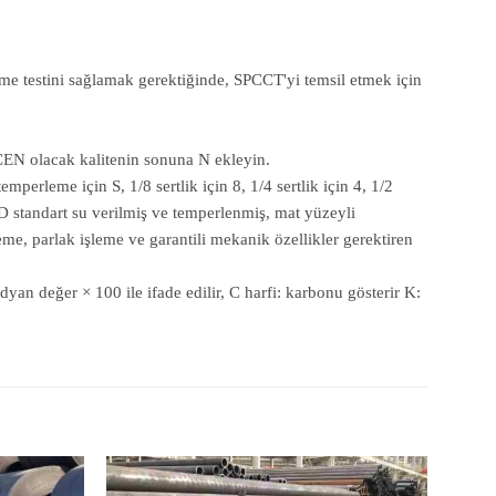
me testini sağlamak gerektiğinde, SPCCT'yi temsil etmek için
CEN olacak kalitenin sonuna N ekleyin.
erleme için S, 1/8 sertlik için 8, 1/4 sertlik için 4, 1/2
D standart su verilmiş ve temperlenmiş, mat yüzeyli
, parlak işleme ve garantili mekanik özellikler gerektiren
yan değer × 100 ile ifade edilir, C harfi: karbonu gösterir K: