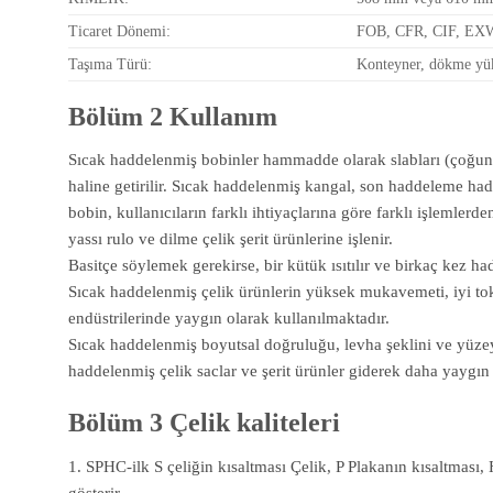
Ticaret Dönemi:
FOB, CFR, CIF, EX
Taşıma Türü:
Konteyner, dökme yük
Bölüm 2 Kullanım
Sıcak haddelenmiş bobinler hammadde olarak slabları (çoğunluk
haline getirilir. Sıcak haddelenmiş kangal, son haddeleme hadde
bobin, kullanıcıların farklı ihtiyaçlarına göre farklı işlemle
yassı rulo ve dilme çelik şerit ürünlerine işlenir.
Basitçe söylemek gerekirse, bir kütük ısıtılır ve birkaç kez ha
Sıcak haddelenmiş çelik ürünlerin yüksek mukavemeti, iyi toklu
endüstrilerinde yaygın olarak kullanılmaktadır.
Sıcak haddelenmiş boyutsal doğruluğu, levha şeklini ve yüzey k
haddelenmiş çelik saclar ve şerit ürünler giderek daha yaygın 
Bölüm 3 Çelik kaliteleri
1. SPHC-ilk S çeliğin kısaltması Çelik, P Plakanın kısaltması, H
gösterir.