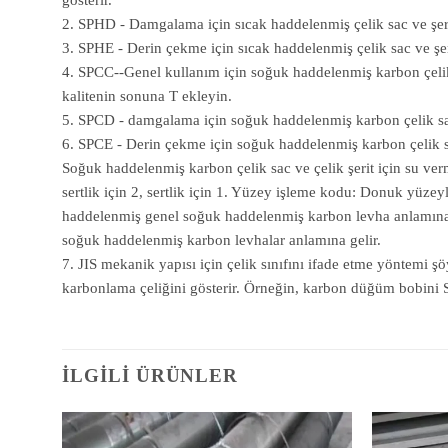
2. SPHD - Damgalama için sıcak haddelenmiş çelik sac ve şeritl
3. SPHE - Derin çekme için sıcak haddelenmiş çelik sac ve şerit
4. SPCC--Genel kullanım için soğuk haddelenmiş karbon çelik 
kalitenin sonuna T ekleyin.
5. SPCD - damgalama için soğuk haddelenmiş karbon çelik sac
6. SPCE - Derin çekme için soğuk haddelenmiş karbon çelik s
Soğuk haddelenmiş karbon çelik sac ve çelik şerit için su verm
sertlik için 2, sertlik için 1. Yüzey işleme kodu: Donuk yüz
haddelenmiş genel soğuk haddelenmiş karbon levha anlamına g
soğuk haddelenmiş karbon levhalar anlamına gelir.
7. JIS mekanik yapısı için çelik sınıfını ifade etme yöntemi ş
karbonlama çeliğini gösterir. Örneğin, karbon düğüm bobini S
İLGILI ÜRÜNLER