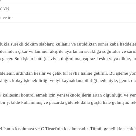
W VB.
 ve tren
la sürekli döküm slabları) kullanır ve ısıtıldıktan sonra kaba haddeleme
sinden çıkar ve laminer akış ile ayarlanan sıcaklığa soğutulur ve sarıcı 
rden geçer. Son işlem hattı (tesviye, doğrultma, çapraz kesim veya dilme, 
ddelenir, ardından kesilir ve çelik bir levha haline getirilir. Bu işleme 
ğu, kolay işlenebilirliği ve iyi kaynaklanabilirliği nedeniyle, gemi, ot
alitesini kontrol etmek için yeni teknolojilerin artan olgunluğu ve yeni
bir şekilde kullanılmış ve pazarda giderek daha güçlü hale gelmiştir. re
 Isının kısaltması ve C Ticari'nin kısaltmasıdır. Tümü, genellikle sıcak h