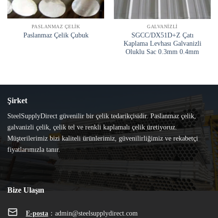
PASLANMAZ ÇELIK
GALVANIZLI
SGCC/DX51D+Z Çatı
Paslanmaz Çelik Çubuk
Kaplama Levhası Galvanizli
Oluklu Sac 0.3mm 0.4mm
Şirket
SteelSupplyDirect güvenilir bir çelik tedarikçisidir. Paslanmaz çelik,
galvanizli çelik, çelik tel ve renkli kaplamalı çelik üretiyoruz.
Müşterilerimiz bizi kaliteli ürünlerimiz, güvenilirliğimiz ve rekabetçi
fiyatlarımızla tanır.
Bize Ulaşın
E-posta
：
admin@steelsupplydirect.com