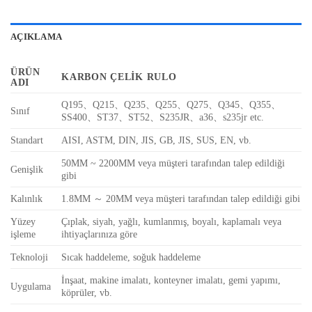
AÇIKLAMA
ÜRÜN
KARBON ÇELIK RULO
ADI
Q195、Q215、Q235、Q255、Q275、Q345、Q355、
Sınıf
SS400、ST37、ST52、S235JR、a36、s235jr etc.
Standart
AISI, ASTM, DIN, JIS, GB, JIS, SUS, EN, vb.
50MM ~ 2200MM veya müşteri tarafından talep edildiği
Genişlik
gibi
Kalınlık
1.8MM ～ 20MM veya müşteri tarafından talep edildiği gibi
Yüzey
Çıplak, siyah, yağlı, kumlanmış, boyalı, kaplamalı veya
işleme
ihtiyaçlarınıza göre
Teknoloji
Sıcak haddeleme, soğuk haddeleme
İnşaat, makine imalatı, konteyner imalatı, gemi yapımı,
Uygulama
köprüler, vb.