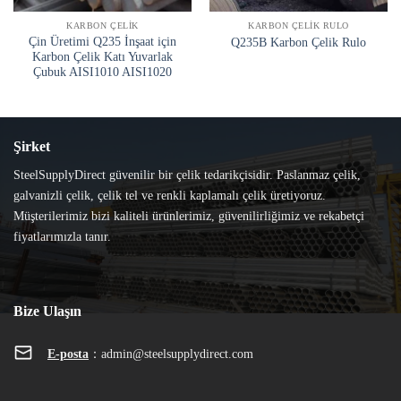
KARBON ÇELIK
KARBON ÇELIK RULO
Çin Üretimi Q235 İnşaat için
Q235B Karbon Çelik Rulo
Karbon Çelik Katı Yuvarlak
Çubuk AISI1010 AISI1020
Şirket
SteelSupplyDirect güvenilir bir çelik tedarikçisidir. Paslanmaz çelik,
galvanizli çelik, çelik tel ve renkli kaplamalı çelik üretiyoruz.
Müşterilerimiz bizi kaliteli ürünlerimiz, güvenilirliğimiz ve rekabetçi
fiyatlarımızla tanır.
Bize Ulaşın
E-posta
：
admin@steelsupplydirect.com