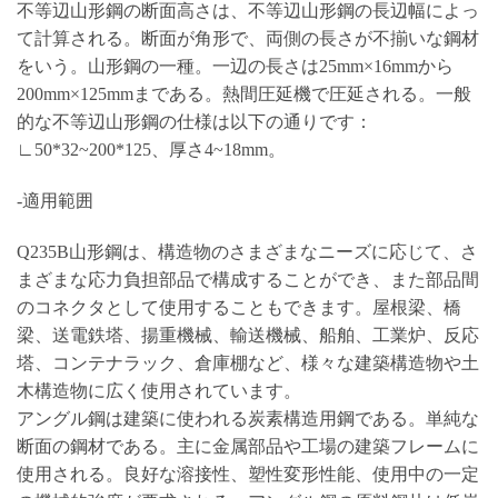
不等辺山形鋼の断面高さは、不等辺山形鋼の長辺幅によっ
て計算される。断面が角形で、両側の長さが不揃いな鋼材
をいう。山形鋼の一種。一辺の長さは25mm×16mmから
200mm×125mmまである。熱間圧延機で圧延される。一般
的な不等辺山形鋼の仕様は以下の通りです：
∟50*32~200*125、厚さ4~18mm。
-適用範囲
Q235B山形鋼は、構造物のさまざまなニーズに応じて、さ
まざまな応力負担部品で構成することができ、また部品間
のコネクタとして使用することもできます。屋根梁、橋
梁、送電鉄塔、揚重機械、輸送機械、船舶、工業炉、反応
塔、コンテナラック、倉庫棚など、様々な建築構造物や土
木構造物に広く使用されています。
アングル鋼は建築に使われる炭素構造用鋼である。単純な
断面の鋼材である。主に金属部品や工場の建築フレームに
使用される。良好な溶接性、塑性変形性能、使用中の一定