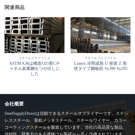
関連商品
スチールプロファイル
スチールプロファイル
ASTM A36は構造Uの形Cチ
Lasern 冷間成形 U 形状 Z 形
ャネル炭素鋼をつや出しに
状タイプ鋼板杭 Sy390 Sy295
した
会社概要
SteelSupplyDirectは信頼できるスチールサプライヤーです。ステン
レススチール、亜鉛メッキスチール、スチールワイヤー、カラー
コーティングスチールを製造しています。当社の高品質な製品、
信頼性、競争力のある価格はお客様から高く評価されています。