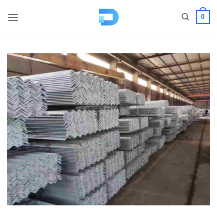
コ
0
ン
テ
ン
ツ
へ
ス
キ
ッ
プ