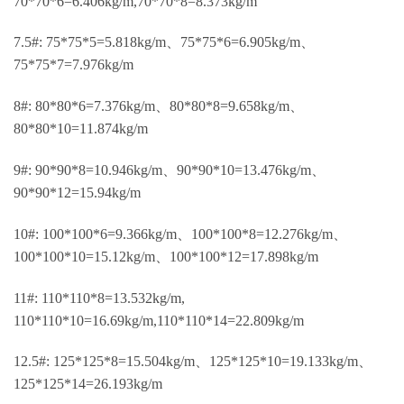
70*70*6=6.406kg/m,70*70*8=8.373kg/m
7.5#: 75*75*5=5.818kg/m、75*75*6=6.905kg/m、
75*75*7=7.976kg/m
8#: 80*80*6=7.376kg/m、80*80*8=9.658kg/m、
80*80*10=11.874kg/m
9#: 90*90*8=10.946kg/m、90*90*10=13.476kg/m、
90*90*12=15.94kg/m
10#: 100*100*6=9.366kg/m、100*100*8=12.276kg/m、
100*100*10=15.12kg/m、100*100*12=17.898kg/m
11#: 110*110*8=13.532kg/m,
110*110*10=16.69kg/m,110*110*14=22.809kg/m
12.5#: 125*125*8=15.504kg/m、125*125*10=19.133kg/m、
125*125*14=26.193kg/m