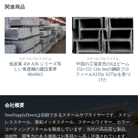
関連商品
スチールプロファイル
スチールプロファイル
低炭素 45# A36 シリーズ等
中国の工場直売のIはビーム
しい角度鋼の建設業界
152×152 12m 6mの鋼鉄プロ
60x60x5
フィールS235jr S275jrを形づ
けた
会社概要
SteelSupplyDirectは信頼できるスチールサプライヤーです。ステン
レススチール、亜鉛メッキスチール、スチールワイヤー、カラー
コーティングスチールを製造しています。当社の高品質な製品、
信頼性、競争力のある価格はお客様から高く評価されています。