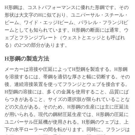
H形鋼は、コストパフォーマンスに優れた形鋼です。その
形状は大文字のHに似ており、ユニバーサル・スチール・
ビーム、ワイド・エッジIビーム、パラレル・フランジIビ
ームとしても知られています。H形鋼の断面には通常、ウ
ェブとフランジプレート（ウェストとエッジとも呼ばれ
る）の2つの部分があります。
H形鋼の製造方法
メーカーは溶接や圧延によってH型鋼を製造する。H形鋼
を溶接するには、帯鋼を適切な厚さと幅に切断する。その
後、連続溶接装置を使ってフランジとウェブを接合する。
H型鋼の溶接には、多くの金属を使用すること、品質にば
らつきがあること、サイズの選択肢が限られていることな
どの欠点がある。そのため、H形鋼の生産には主に圧延法
が用いられる。現代の鋼材圧延生産では、H形鋼の圧延に
ユニバーサル圧延機が使用される。H形鋼のウェブは、上
下の水平ローラーの間を転がります。同時に、フランジは