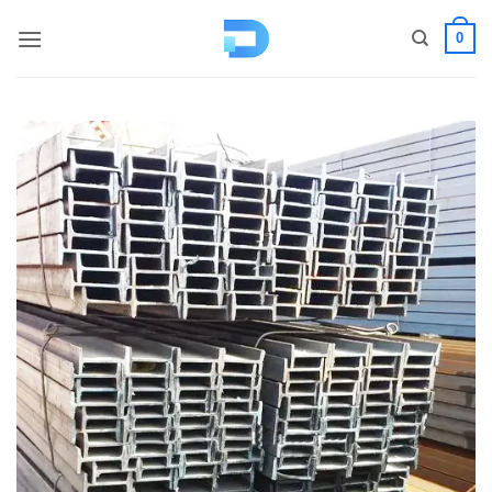
コ
0
ン
テ
ン
ツ
へ
ス
キ
ッ
プ