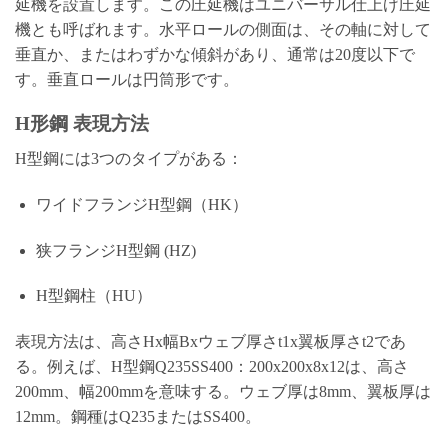
延機を設置します。この圧延機はユニバーサル仕上げ圧延
機とも呼ばれます。水平ロールの側面は、その軸に対して
垂直か、またはわずかな傾斜があり、通常は20度以下で
す。垂直ロールは円筒形です。
H形鋼 表現方法
H型鋼には3つのタイプがある：
ワイドフランジH型鋼（HK）
狭フランジH型鋼 (HZ)
H型鋼柱（HU）
表現方法は、高さHx幅Bxウェブ厚さt1x翼板厚さt2であ
る。例えば、H型鋼Q235SS400：200x200x8x12は、高さ
200mm、幅200mmを意味する。ウェブ厚は8mm、翼板厚は
12mm。鋼種はQ235またはSS400。