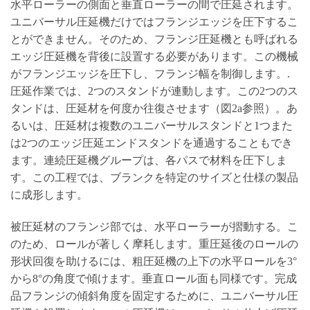
水平ローラーの側面と垂直ローラーの間で圧延されます。
ユニバーサル圧延機だけではフランジエッジを圧下するこ
とができません。そのため、フランジ圧延機とも呼ばれる
エッジ圧延機を背後に設置する必要があります。この機械
がフランジエッジを圧下し、フランジ幅を制御します。.
圧延作業では、2つのスタンドが連動します。この2つのス
タンドは、圧延材を何度か往復させます（図2a参照）。あ
るいは、圧延材は複数のユニバーサルスタンドと1つまた
は2つのエッジ圧延エンドスタンドを通過することもでき
ます。連続圧延機グループは、各パスで材料を圧下しま
す。この工程では、ブランクを特定のサイズと仕様の製品
に成形します。
被圧延材のフランジ部では、水平ローラーが摺動する。こ
のため、ロールが著しく摩耗します。重圧延後のロールの
形状回復を助けるには、粗圧延機の上下の水平ロールを3°
から8°の角度で傾けます。垂直ロール面も同様です。完成
品フランジの傾斜角度を固定するために、ユニバーサル圧