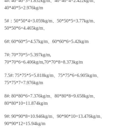
4#: 40*40*3=1.852kg/m、40*40*4=2.422kg/m、
40*40*5=2.976kg/m
5#：50*50*4=3.059kg/m、50*50*5=3.77kg/m、
50*50*6=4.465kg/m、
6#: 60*60*5=4.57kg/m、60*60*6=5.42kg/m
7#: 70*70*5=5.397kg/m,
70*70*6=6.406kg/m,70*70*8=8.373kg/m
7.5#: 75*75*5=5.818kg/m、75*75*6=6.905kg/m、
75*75*7=7.976kg/m
8#: 80*80*6=7.376kg/m、80*80*8=9.658kg/m、
80*80*10=11.874kg/m
9#: 90*90*8=10.946kg/m、90*90*10=13.476kg/m、
90*90*12=15.94kg/m