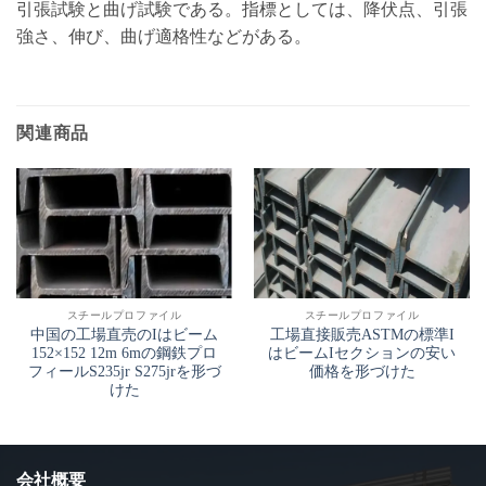
引張試験と曲げ試験である。指標としては、降伏点、引張
強さ、伸び、曲げ適格性などがある。
関連商品
スチールプロファイル
スチールプロファイル
中国の工場直売のIはビーム
工場直接販売ASTMの標準I
152×152 12m 6mの鋼鉄プロ
はビームIセクションの安い
フィールS235jr S275jrを形づ
価格を形づけた
けた
会社概要