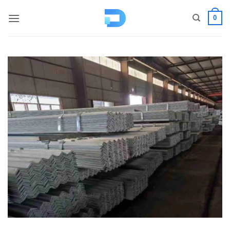
コ
0
ン
テ
ン
ツ
へ
ス
キ
ッ
プ