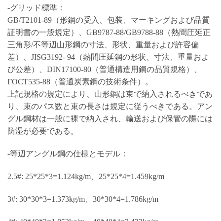
-グリッド標準：
GB/T2101-89（形鋼の受入、包装、マーキングおよび品質
証明書の一般規定）、GB9787-88/GB9788-88（熱間圧延正
三角形/不等辺山形鋼の寸法、形状、重量および許容偏
差）、JISG3192- 94（熱間圧延鋼の形状、寸法、重量およ
び公差）、DIN17100-80（普通構造用鋼の品質規格）、
ГОСТ535-88（普通炭素鋼の技術条件）。
上記規格の規定により、山形鋼は束で納入されるべきであ
り、束のパス数と束の長さは規定に従うべきである。アン
グル鋼材は一般に裸で納入され、輸送および保管の際には
防湿が必要である。
-等辺アングル鋼の仕様とモデル：
2.5#: 25*25*3=1.124kg/m、25*25*4=1.459kg/m
3#: 30*30*3=1.373kg/m、30*30*4=1.786kg/m