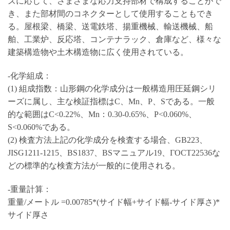
ズに応じて、さまざまな応力支持部材で構成することがで
き、また部材間のコネクターとして使用することもでき
る。屋根梁、橋梁、送電鉄塔、揚重機械、輸送機械、船
舶、工業炉、反応塔、コンテナラック、倉庫など、様々な
建築構造物や土木構造物に広く使用されている。
-化学組成：
(1) 組成指数：山形鋼の化学成分は一般構造用圧延鋼シリ
ーズに属し、主な検証指標はC、Mn、P、Sである。一般
的な範囲はC<0.22%、Mn：0.30-0.65%、P<0.060%、
S<0.060%である。
(2) 検査方法上記の化学成分を検査する場合、GB223、
JISG1211-1215、BS1837、BSマニュアル19、ГОСТ22536な
どの標準的な検査方法が一般的に使用される。
-重量計算：
重量/メートル =0.00785*(サイド幅+サイド幅-サイド厚さ)*
サイド厚さ