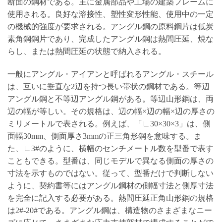
断面の鋼材である。主に金属部品や工場の建築フレームに
使用される。良好な溶接性、塑性変形性能、使用中の一定
の機械的強度が要求される。アングル鋼の原料鋼片は低炭
素角鋼鋼片であり、完成したアングル鋼は熱間圧延、焼な
らし、または熱間圧延の状態で納入される。
一般にアングル・アイアンと呼ばれるアングル・スチール
は、互いに垂直な2辺を持つ長い帯状の鋼材である。等辺
アングル鋼と不等辺アングル鋼がある。等辺山形鋼は、両
辺の幅が等しい。その規格は、辺の幅×辺の幅×辺の厚さの
ミリメートルで表される。例えば、「∟30×30×3」は、側
面幅30mm、側面厚さ3mmの正三角形鋼を意味する。ま
た、∟3#のように、横幅のセンチメートル数を型番で表す
こともできる。型番は、同じモデルで異なる側面の厚さの
寸法を示すものではない。従って、型番だけで判断しない
ように、契約書等にはアングル鋼材の側幅寸法と側厚寸法
を完全に記入する必要がある。熱間圧延正角山形鋼の規格
は2#-20#である。アングル鋼は、構造物のさまざまなニー