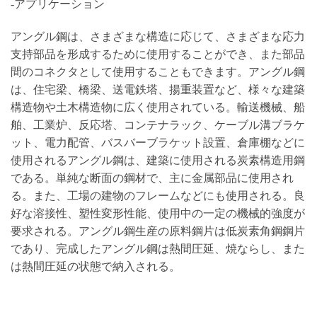
-アプリケーション
アングル鋼は、さまざまな構造に応じて、さまざまな応力
支持部品を形成するために使用することができ、また部品
間のコネクタとして使用することもできます。アングル鋼
は、住宅梁、橋梁、送電鉄塔、揚重装置など、様々な建築
構造物や土木構造物に広く使用されている。輸送機械、船
舶、工業炉、反応塔、コンテナラック、ケーブル溝ブラケ
ット、電力配管、バスバーブラケット設置、倉庫棚などに
使用されるアングル鋼は、建築に使用される炭素構造用鋼
である。単純な断面の鋼材で、主に金属部品に使用され
る。また、工場の建物のフレームなどにも使用される。良
好な溶接性、塑性変形性能、使用中の一定の機械的強度が
要求される。アングル鋼生産の原料鋼片は低炭素角鋼鋼片
であり、完成したアングル鋼は熱間圧延、焼ならし、また
は熱間圧延の状態で納入される。