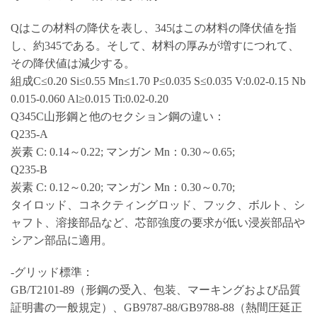
Qはこの材料の降伏を表し、345はこの材料の降伏値を指
し、約345である。そして、材料の厚みが増すにつれて、
その降伏値は減少する。
組成C≤0.20 Si≤0.55 Mn≤1.70 P≤0.035 S≤0.035 V:0.02-0.15 Nb
0.015-0.060 Al≥0.015 Ti:0.02-0.20
Q345C山形鋼と他のセクション鋼の違い：
Q235-A
炭素 C: 0.14～0.22; マンガン Mn：0.30～0.65;
Q235-B
炭素 C: 0.12～0.20; マンガン Mn：0.30～0.70;
タイロッド、コネクティングロッド、フック、ボルト、シ
ャフト、溶接部品など、芯部強度の要求が低い浸炭部品や
シアン部品に適用。
-グリッド標準：
GB/T2101-89（形鋼の受入、包装、マーキングおよび品質
証明書の一般規定）、GB9787-88/GB9788-88（熱間圧延正