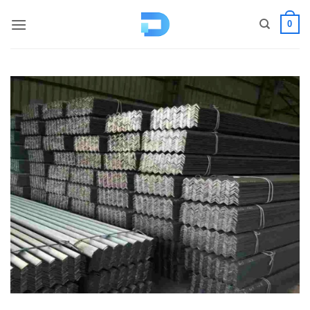
コ
0
ン
テ
ン
ツ
へ
ス
キ
ッ
プ