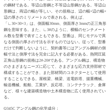
の鋼材である。等辺山形鋼と不等辺山形鋼がある。等辺山
形鋼は、両辺の幅が等しい。その規格は、辺の幅×辺の幅×
辺の厚さのミリメートルで表される。例えば、
「∟30×30×3」は、側面幅30mm、側面厚さ3mmの正三角形
鋼を意味する。また、∟3#のように、横幅のセンチメート
ル数を型番で表すこともできる。型番は、同じモデルで異
なる側面の厚さの寸法を示すものではない。従って、型番
だけで判断しないように、契約書等にはアングル鋼材の側
幅寸法と側厚寸法を完全に記入する必要がある。熱間圧延
正角山形鋼の規格は2#-20#である。アングル鋼は、構造物
のさまざまなニーズに応じて、さまざまな応力支持部材で
構成することができ、また部材間のコネクターとして使用
することもできる。屋根梁、橋梁、送電鉄塔、揚重機械、
輸送機械、船舶、工業炉、反応塔、コンテナラック、倉庫
など、様々な建築構造物や土木構造物に広く使用されてい
る。
Q345C アングル鋼の化学成分：