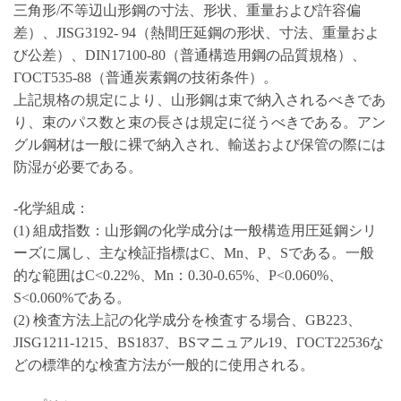
三角形/不等辺山形鋼の寸法、形状、重量および許容偏
差）、JISG3192- 94（熱間圧延鋼の形状、寸法、重量およ
び公差）、DIN17100-80（普通構造用鋼の品質規格）、
ГОСТ535-88（普通炭素鋼の技術条件）。
上記規格の規定により、山形鋼は束で納入されるべきであ
り、束のパス数と束の長さは規定に従うべきである。アン
グル鋼材は一般に裸で納入され、輸送および保管の際には
防湿が必要である。
-化学組成：
(1) 組成指数：山形鋼の化学成分は一般構造用圧延鋼シリ
ーズに属し、主な検証指標はC、Mn、P、Sである。一般
的な範囲はC<0.22%、Mn：0.30-0.65%、P<0.060%、
S<0.060%である。
(2) 検査方法上記の化学成分を検査する場合、GB223、
JISG1211-1215、BS1837、BSマニュアル19、ГОСТ22536な
どの標準的な検査方法が一般的に使用される。