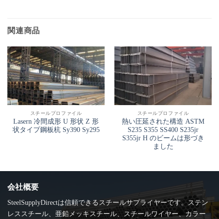
関連商品
スチールプロファイル
スチールプロファイル
Lasern 冷間成形 U 形状 Z 形
熱い圧延された構造 ASTM
状タイプ鋼板杭 Sy390 Sy295
S235 S355 SS400 S235jr
S355jr H のビームは形づき
ました
会社概要
SteelSupplyDirectは信頼できるスチールサプライヤーです。ステン
レススチール、亜鉛メッキスチール、スチールワイヤー、カラー