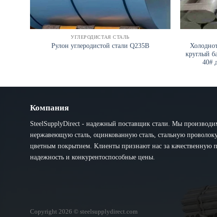
УГЛЕРОДИСТАЯ СТАЛЬ
Холоднот
Рулон углеродистой стали Q235B
круглый б
40# 
Компания
SteelSupplyDirect - надежный поставщик стали. Мы производи
нержавеющую сталь, оцинкованную сталь, стальную проволоку 
цветным покрытием. Клиенты признают нас за качественную 
надежность и конкурентоспособные цены.
Copyright 2026 © steelsupplydirect.com