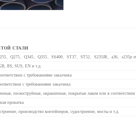
СТОЙ СТАЛИ
55、Q275、Q345、Q355、SS400、ST37、ST52、S235JR、a36、s235jr et
B, JIS, SUS, EN и т.д.
тветствии с требованиями заказчика
тветствии с требованиями заказчика
ленные, пескоструйные, окрашенные, покрытые лаком или в соответствии
дная прокатка
троение, производство контейнеров, судостроение, мосты и т.д.