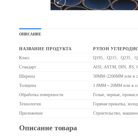
ОПИСАНИЕ
НАЗВАНИЕ ПРОДУКТА
РУЛОН УГЛЕРОДИ
Класс
Q195、Q215、Q235、Q2
Стандарт
AISI, ASTM, DIN, JIS, G
Ширина
50MM~2200MM или в соо
Толщина
1.8MM～20MM или в соо
Обработка поверхности
Голые, черные, промас
Технология
Горячая прокатка, холо
Приложение
Строительство, машинос
Описание товара