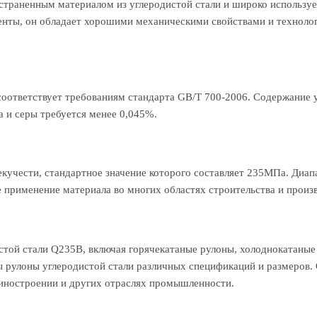
остраненным материалом из углеродистой стали и широко использ
ементы, он обладает хорошими механическими свойствами и техноло
ответствует требованиям стандарта GB/T 700-2006. Содержание угл
а и серы требуется менее 0,045%.
кучести, стандартное значение которого составляет 235МПа. Диап
 применение материала во многих областях строительства и произ
той стали Q235B, включая горячекатаные рулоны, холоднокатаные р
рулоны углеродистой стали различных спецификаций и размеров. О
иностроении и других отраслях промышленности.