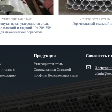
УГЛЕРОДИСТАЯ СТАЛЬ
УГЛЕРОДИСТАЯ СТАЛЬ
янутая яркая углеродистая сталь
Горячекатаный стальной 
ар плоский и гладкий 10# 20# 35#
для механической обработки
Продукция
Свяжитесь с
м
Углеродистая сталь
Электронн
и сталь с
Оцинкованная
Стальной
admin@stee
продукцию,
профиль
Нержавеющая сталь