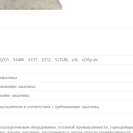
55、SS400、ST37、ST52、S235JR、a36、s235jr etc.
заказчика
ованиями заказчика
аниями заказчика
 распылением в соответствии с требованиями заказчика
еталлургическом оборудовании, угольной промышленности, горнодобыв
фты, крылья, шестерни, инструменты и другие отрасли промышленности