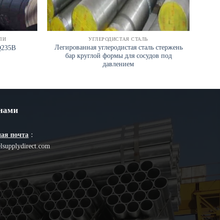
ЛИ
УГЛЕРОДИСТАЯ СТАЛЬ
Легированная углеродистая сталь стержень
Q235B
бар круглой формы для сосудов под
у
давлением
 нами
ая почта
：
lsupplydirect.com