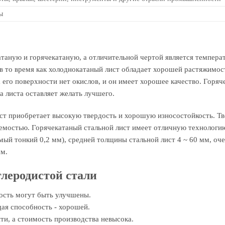
ы
атаную и горячекатаную, а отличительной чертой является темпера
, в то время как холоднокатаный лист обладает хорошей растяжимос
 его поверхности нет окислов, и он имеет хорошее качество. Горя
а листа оставляет желать лучшего.
ст приобретает высокую твердость и хорошую износостойкость. Тв
емостью. Горячекатаный стальной лист имеет отличную технологи
амый тонкий 0,2 мм), средней толщины стальной лист 4 ~ 60 мм, оч
мм.
леродистой стали
кость могут быть улучшены.
щая способность - хорошей.
йти, а стоимость производства невысока.