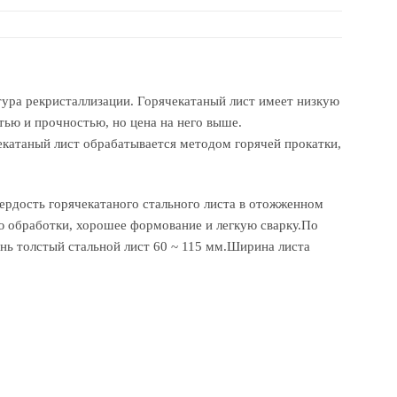
тура рекристаллизации. Горячекатаный лист имеет низкую
тью и прочностью, но цена на него выше.
чекатаный лист обрабатывается методом горячей прокатки,
ердость горячекатаного стального листа в отожженном
ю обработки, хорошее формование и легкую сварку.По
ень толстый стальной лист 60 ~ 115 мм.Ширина листа