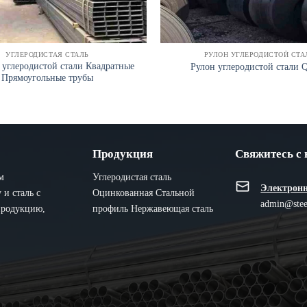
УГЛЕРОДИСТАЯ СТАЛЬ
РУЛОН УГЛЕРОДИСТОЙ СТА
 углеродистой стали Квадратные
Рулон углеродистой стали 
Прямоугольные трубы
Продукция
Свяжитесь с
м
Углеродистая сталь
Электронн
и сталь с
Оцинкованная
Стальной
admin@stee
продукцию,
профиль
Нержавеющая сталь