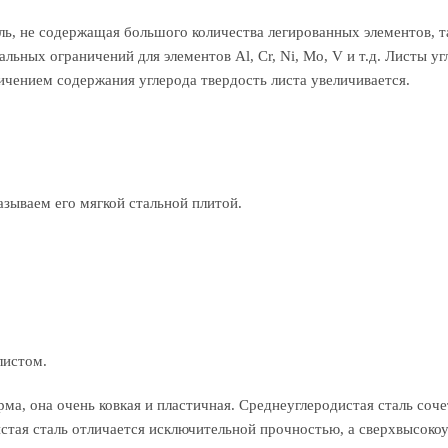
ль, не содержащая большого количества легированных элементов, т
имальных ограничений для элементов Al, Cr, Ni, Mo, V и т.д. Листы
ичением содержания углерода твердость листа увеличивается.
зываем его мягкой стальной плитой.
листом.
ма, она очень ковкая и пластичная. Среднеуглеродистая сталь сочет
стая сталь отличается исключительной прочностью, а сверхвысокоу