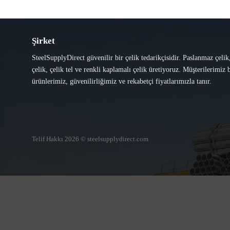
Şirket
SteelSupplyDirect güvenilir bir çelik tedarikçisidir. Paslanmaz çelik
çelik, çelik tel ve renkli kaplamalı çelik üretiyoruz. Müşterilerimiz b
ürünlerimiz, güvenilirliğimiz ve rekabetçi fiyatlarımızla tanır.
Telif Hakkı 2026 © steelsupplydirect.com