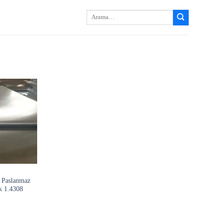
Arayın:
 Paslanmaz
k 1.4308