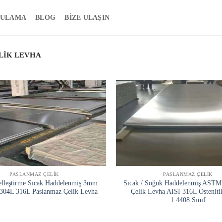
ULAMA
BLOG
BIZE ULAŞIN
LIK LEVHA
PASLANMAZ ÇELIK
PASLANMAZ ÇELIK
lleştirme Sıcak Haddelenmiş 3mm
Sıcak / Soğuk Haddelenmiş ASTM
304L 316L Paslanmaz Çelik Levha
Çelik Levha AISI 316L Östeniti
1.4408 Sınıf