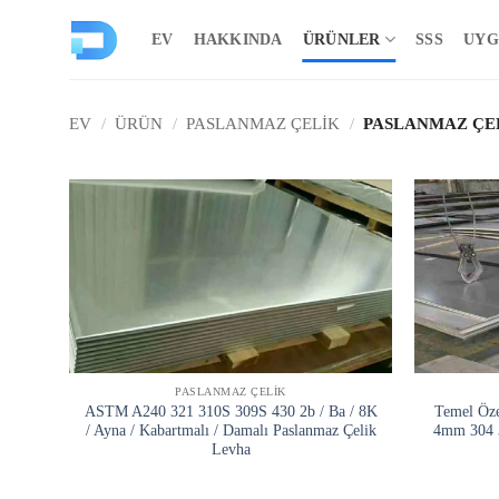
İçeriğe
atla
EV
HAKKINDA
ÜRÜNLER
SSS
UYG
EV
/
ÜRÜN
/
PASLANMAZ ÇELIK
/
PASLANMAZ ÇE
PASLANMAZ ÇELIK
ASTM A240 321 310S 309S 430 2b / Ba / 8K
Temel Öze
/ Ayna / Kabartmalı / Damalı Paslanmaz Çelik
4mm 304 
Levha