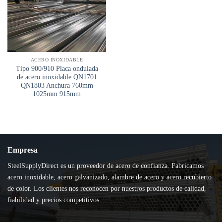
ACERO INOXIDABLE
Tipo 900/910 Placa ondulada
de acero inoxidable QN1701
QN1803 Anchura 760mm
1025mm 915mm
Empresa
SteelSupplyDirect es un proveedor de acero de confianza. Fabricamos
acero inoxidable, acero galvanizado, alambre de acero y acero recubierto
de color. Los clientes nos reconocen por nuestros productos de calidad,
fiabilidad y precios competitivos.