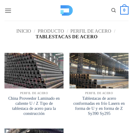
Saltar
0
al
contenido
INICIO
/
PRODUCTO
/
PERFIL DE ACERO
/
TABLESTACAS DE ACERO
PERFIL DE ACERO
PERFIL DE ACERO
China Proveedor Laminado en
Tablestacas de acero
caliente U / Z Tipo de
conformadas en frío Lasern en
tablestaca de acero para la
forma de U y en forma de Z
construcción
Sy390 Sy295