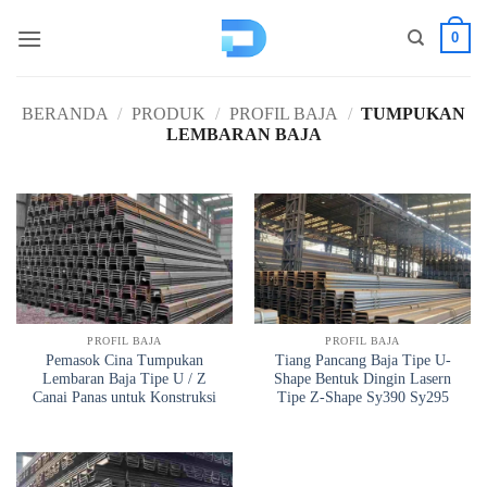
Loncat
0
ke
konten
BERANDA
/
PRODUK
/
PROFIL BAJA
/
TUMPUKAN
LEMBARAN BAJA
PROFIL BAJA
PROFIL BAJA
Pemasok Cina Tumpukan
Tiang Pancang Baja Tipe U-
Lembaran Baja Tipe U / Z
Shape Bentuk Dingin Lasern
Canai Panas untuk Konstruksi
Tipe Z-Shape Sy390 Sy295