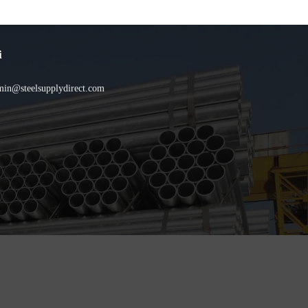
i
min@steelsupplydirect.com