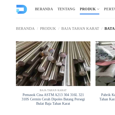
Loncat
ke
BERANDA
TENTANG
PRODUK
PERT
konten
BERANDA
/
PRODUK
/
BAJA TAHAN KARAT
/
BATA
BAJA TAHAN KARAT
Pemasok Cina ASTM A213 304 316L 321
Pabrik Ke
310S Cermin Cerah Dipoles Batang Persegi
Tahan Kar
Bulat Baja Tahan Karat