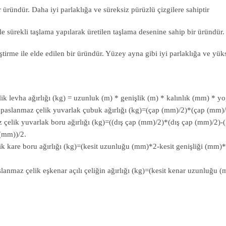
ründür. Daha iyi parlaklığa ve süreksiz pürüzlü çizgilere sahiptir
sürekli taşlama yapılarak üretilen taşlama desenine sahip bir üründür. A
rme ile elde edilen bir üründür. Yüzey ayna gibi iyi parlaklığa ve yükse
lik levha ağırlığı (kg) = uzunluk (m) * genişlik (m) * kalınlık (mm) * y
lü: paslanmaz çelik yuvarlak çubuk ağırlığı (kg)=(çap (mm)/2)*(çap (m
z çelik yuvarlak boru ağırlığı (kg)=((dış çap (mm)/2)*(dış çap (mm)/2
(mm))/2.
lik kare boru ağırlığı (kg)=(kesit uzunluğu (mm)*2-kesit genişliği (mm
paslanmaz çelik eşkenar açılı çeliğin ağırlığı (kg)=(kesit kenar uzunl