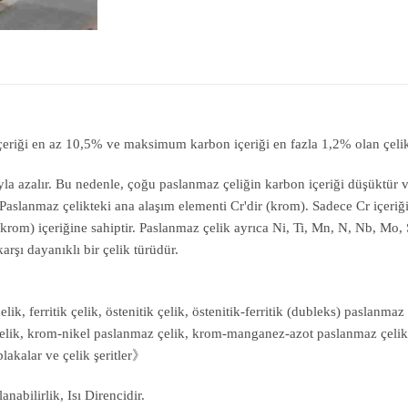
çeriği en az 10,5% ve maksimum karbon içeriği en fazla 1,2% olan çelikt
yla azalır. Bu nedenle, çoğu paslanmaz çeliğin karbon içeriği düşüktür 
aslanmaz çelikteki ana alaşım elementi Cr'dir (krom). Sadece Cr içeriği 
rom) içeriğine sahiptir. Paslanmaz çelik ayrıca Ni, Ti, Mn, N, Nb, Mo, Si
arşı dayanıklı bir çelik türüdür.
ik, ferritik çelik, östenitik çelik, östenitik-ferritik (dubleks) paslanmaz
çelik, krom-nikel paslanmaz çelik, krom-manganez-azot paslanmaz çelik, 
akalar ve çelik şeritler》
nabilirlik, Isı Direncidir.