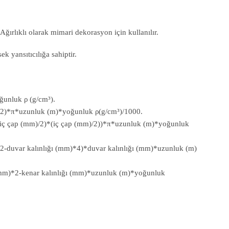
ğırlıklı olarak mimari dekorasyon için kullanılır.
k yansıtıcılığa sahiptir.
oğunluk ρ (g/cm³).
m)/2)*π*uzunluk (m)*yoğunluk ρ(g/cm³)/1000.
)-(iç çap (mm)/2)*(iç çap (mm)/2))*π*uzunluk (m)*yoğunluk
)*2-duvar kalınlığı (mm)*4)*duvar kalınlığı (mm)*uzunluk (m)
uğu (mm)*2-kenar kalınlığı (mm)*uzunluk (m)*yoğunluk