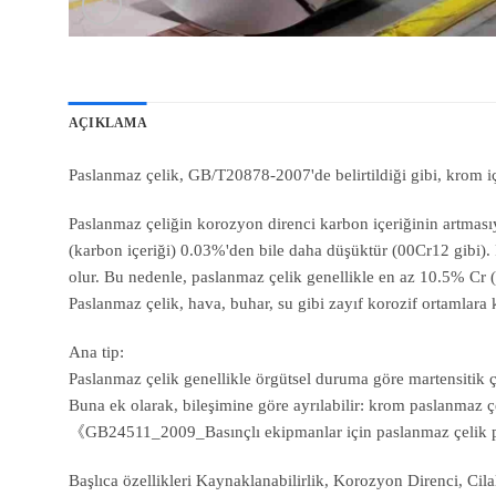
AÇIKLAMA
Paslanmaz çelik, GB/T20878-2007'de belirtildiği gibi, krom i
Paslanmaz çeliğin korozyon direnci karbon içeriğinin artması
(karbon içeriği) 0.03%'den bile daha düşüktür (00Cr12 gibi). P
olur. Bu nedenle, paslanmaz çelik genellikle en az 10.5% Cr (k
Paslanmaz çelik, hava, buhar, su gibi zayıf korozif ortamlara k
Ana tip:
Paslanmaz çelik genellikle örgütsel duruma göre martensitik çel
Buna ek olarak, bileşimine göre ayrılabilir: krom paslanmaz 
《GB24511_2009_Basınçlı ekipmanlar için paslanmaz çelik pl
Başlıca özellikleri Kaynaklanabilirlik, Korozyon Direnci, Cilala