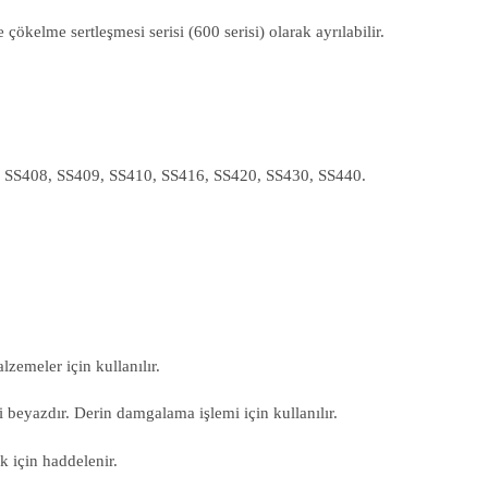
 çökelme sertleşmesi serisi (600 serisi) olarak ayrılabilir.
ilir. SS408, SS409, SS410, SS416, SS420, SS430, SS440.
zemeler için kullanılır.
beyazdır. Derin damgalama işlemi için kullanılır.
k için haddelenir.