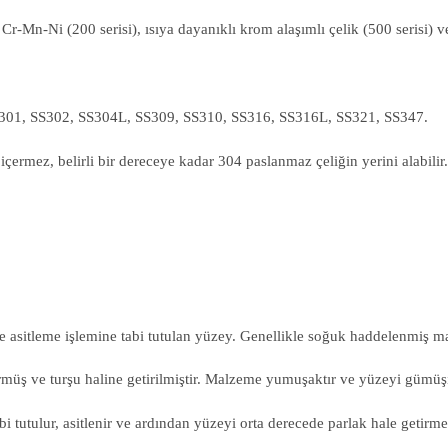
, Cr-Mn-Ni (200 serisi), ısıya dayanıklı krom alaşımlı çelik (500 serisi) ve
SS301, SS302, SS304L, SS309, SS310, SS316, SS316L, SS321, SS347.
 içermez, belirli bir dereceye kadar 304 paslanmaz çeliğin yerini alab
 asitleme işlemine tabi tutulan yüzey. Genellikle soğuk haddelenmiş mal
ş ve turşu haline getirilmiştir. Malzeme yumuşaktır ve yüzeyi gümüşi 
tutulur, asitlenir ve ardından yüzeyi orta derecede parlak hale getirme