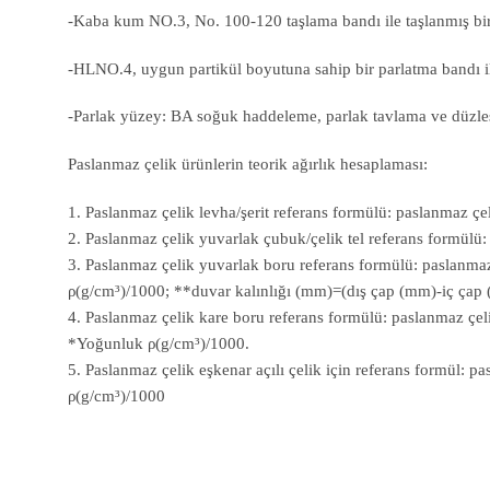
-Kaba kum NO.3, No. 100-120 taşlama bandı ile taşlanmış bir ü
-HLNO.4, uygun partikül boyutuna sahip bir parlatma bandı ile 
-Parlak yüzey: BA soğuk haddeleme, parlak tavlama ve düzleşti
Paslanmaz çelik ürünlerin teorik ağırlık hesaplaması:
1. Paslanmaz çelik levha/şerit referans formülü: paslanmaz çe
2. Paslanmaz çelik yuvarlak çubuk/çelik tel referans formü
3. Paslanmaz çelik yuvarlak boru referans formülü: paslanma
ρ(g/cm³)/1000; **duvar kalınlığı (mm)=(dış çap (mm)-iç çap 
4. Paslanmaz çelik kare boru referans formülü: paslanmaz çe
*Yoğunluk ρ(g/cm³)/1000.
5. Paslanmaz çelik eşkenar açılı çelik için referans formül: 
ρ(g/cm³)/1000