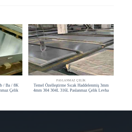
PASLANMAZ ÇELIK
 / Ba / 8K
Temel Özelleştirme Sıcak Haddelenmiş 3mm
Soğu
anmaz Çelik
4mm 304 304L 316L Paslanmaz Çelik Levha