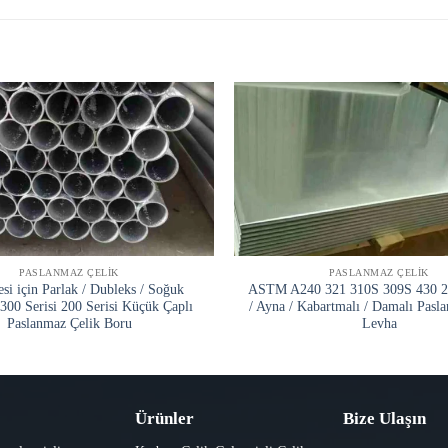
PASLANMAZ ÇELIK
PASLANMAZ ÇELIK
esi için Parlak / Dubleks / Soğuk
ASTM A240 321 310S 309S 430 2b
300 Serisi 200 Serisi Küçük Çaplı
/ Ayna / Kabartmalı / Damalı Pasl
Paslanmaz Çelik Boru
Levha
Ürünler
Bize Ulaşın