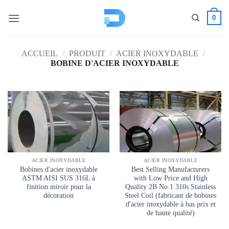
Passer
0
au
contenu
ACCUEIL
/
PRODUIT
/
ACIER INOXYDABLE
/
BOBINE D'ACIER INOXYDABLE
ACIER INOXYDABLE
ACIER INOXYDABLE
Bobines d'acier inoxydable
Best Selling Manufacturers
ASTM AISI SUS 316L à
with Low Price and High
finition miroir pour la
Quality 2B No.1 310s Stainless
décoration
Steel Coil (fabricant de bobines
d'acier inoxydable à bas prix et
de haute qualité)