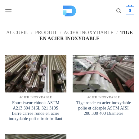
Passer
0
au
contenu
ACCUEIL
/
PRODUIT
/
ACIER INOXYDABLE
/
TIGE
EN ACIER INOXYDABLE
ACIER INOXYDABLE
ACIER INOXYDABLE
Fournisseur chinois ASTM
Tige ronde en acier inoxydable
A213 304 316L 321 310S
polie et décapée ASTM AISI
Barre carrée ronde en acier
200 300 400 Diamètre
inoxydable poli miroir brillant