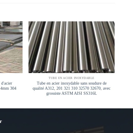
TUBE EN ACIER INOXYDABLE
 d'acier
Tube en acier inoxydable sans soudure de
m 4mm 304
qualité A312, 201 321 310 32570 32670, avec
inox
grossiste ASTM AISI SS316L
r