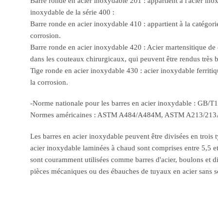
Barre ronde en acier inoxydable 201 : appartient à l'acier in
inoxydable de la série 400 :
Barre ronde en acier inoxydable 410 : appartient à la catégorie
corrosion.
Barre ronde en acier inoxydable 420 : Acier martensitique de q
dans les couteaux chirurgicaux, qui peuvent être rendus très br
Tige ronde en acier inoxydable 430 : acier inoxydable ferritiq
la corrosion.
-Norme nationale pour les barres en acier inoxydable : G
Normes américaines : ASTM A484/A484M, ASTM A213/21
Les barres en acier inoxydable peuvent être divisées en trois t
acier inoxydable laminées à chaud sont comprises entre 5,5 et
sont couramment utilisées comme barres d'acier, boulons et di
pièces mécaniques ou des ébauches de tuyaux en acier sans 