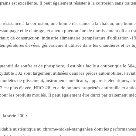
grains est excellente. Il peut également résister à la corrosion sans trai
 résistance à la corrosion, une bonne résistance à la chaleur, une bonne
tampage et le cintrage, et aucun phénomène de durcissement dû au trait
ux de construction, industrie alimentaire (température d'utilisation -
ux températures élevées, généralement utilisée dans les chaudières et les
antité de soufre et de phosphore, il est plus facile à couper que le 304, e
dable 302 sont largement utilisées dans les pièces automobiles, l'aviation
, modèles de glissement, instruments médicaux, appareils électriques, etc
2 est plus élevée, HRC≤28, et a de bonnes propriétés antirouille et antic
pour les produits moulés. Il peut également être durci par traitement méc
 la série 200 :
oxydable austénitique au chrome-nickel-manganèse dont les performances 