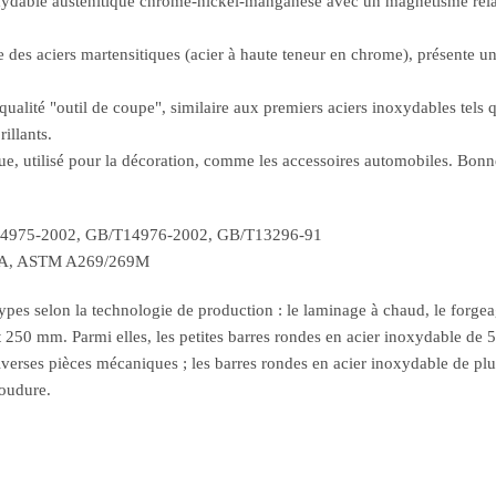
oxydable austénitique chrome-nickel-manganèse avec un magnétisme relati
 des aciers martensitiques (acier à haute teneur en chrome), présente une
ualité "outil de coupe", similaire aux premiers aciers inoxydables tels q
illants.
ue, utilisé pour la décoration, comme les accessoires automobiles. Bonne
B/T14975-2002, GB/T14976-2002, GB/T13296-91
3A, ASTM A269/269M
ypes selon la technologie de production : le laminage à chaud, le forgeag
 250 mm. Parmi elles, les petites barres rondes en acier inoxydable de 
verses pièces mécaniques ; les barres rondes en acier inoxydable de pl
soudure.