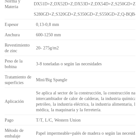
Norma y
DX51D+Z;DX52D+Z;DX53D+Z;DX54D+Z;S250GD+Z;
Materia
S280GD+Z;S320GD+Z;S350GD+Z;S550GD+Z;Q-BQB420
Espesor
0,13-0,8 mm
Anchura
600-1250 mm
Revestimiento
20- 275g/m2
de zinc
Peso de la
3-8 toneladas o según las necesidades
bobina
Tratamiento de
Mini/Big Spangle
superficies
Se aplica al sector de la construcción, la construcción naval
intercambiador de calor de calderas, la industria química d
Aplicación
petróleo, la industria eléctrica, la industria alimentaria, la 
médica, la maquinaria y la ferretería.
Pago
T/T, L/C, Western Union
Método de
Papel impermeable+palés de madera o según las necesidad
embalaje