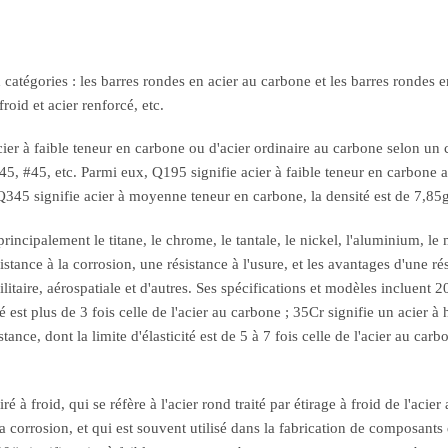
atégories : les barres rondes en acier au carbone et les barres rondes en
roid et acier renforcé, etc.
cier à faible teneur en carbone ou d'acier ordinaire au carbone selon un c
45, etc. Parmi eux, Q195 signifie acier à faible teneur en carbone ave
45 signifie acier à moyenne teneur en carbone, la densité est de 7,85g/
, principalement le titane, le chrome, le tantale, le nickel, l'aluminium,
tance à la corrosion, une résistance à l'usure, et les avantages d'une rési
litaire, aérospatiale et d'autres. Ses spécifications et modèles incluent 2
st plus de 3 fois celle de l'acier au carbone ; 35Cr signifie un acier à ha
tance, dont la limite d'élasticité est de 5 à 7 fois celle de l'acier au carb
iré à froid, qui se réfère à l'acier rond traité par étirage à froid de l'ac
a corrosion, et qui est souvent utilisé dans la fabrication de composants 