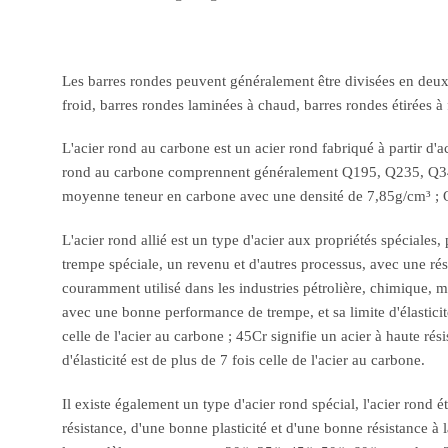
Les barres rondes peuvent généralement être divisées en deux c
froid, barres rondes laminées à chaud, barres rondes étirées à f
L'acier rond au carbone est un acier rond fabriqué à partir d'a
rond au carbone comprennent généralement Q195, Q235, Q345, #
moyenne teneur en carbone avec une densité de 7,85g/cm³ ; Q3
L'acier rond allié est un type d'acier aux propriétés spéciales
trempe spéciale, un revenu et d'autres processus, avec une résis
couramment utilisé dans les industries pétrolière, chimique, mi
avec une bonne performance de trempe, et sa limite d'élasticité e
celle de l'acier au carbone ; 45Cr signifie un acier à haute résis
d'élasticité est de plus de 7 fois celle de l'acier au carbone.
Il existe également un type d'acier rond spécial, l'acier rond ét
résistance, d'une bonne plasticité et d'une bonne résistance à l