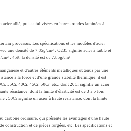
 acier allié, puis subdivisées en barres rondes laminées à
ertain processus. Les spécifications et les modèles d'acier
c une densité de 7,85g/cm³ ; Q235 signifie acier à faible et
cm³ ; 45#, la densité est de 7,85g/cm³.
 le manganèse et d'autres éléments métalliques obtenus par une
stance à la force et d'une grande stabilité thermique, il est
0Cr, 35Cr, 40Cr, 45Cr, 50Cr, etc., dont 20Cr signifie un acier
ute résistance, dont la limite d'élasticité est de 3 à 5 fois
one ; 50Cr signifie un acier à haute résistance, dont la limite
ier au carbone ordinaire, qui présente les avantages d'une haute
de construction et de pièces forgées, etc. Les spécifications et