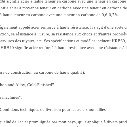
# signifie acier à faible teneur en carbone avec une teneur en carbone 
nifie acier à moyenne teneur en carbone avec une teneur en carbone de
 à haute teneur en carbone avec une teneur en carbone de 0,6-0,7%.
 également appelé acier renforcé à haute résistance. Il s'agit d'une sorte 
lexion, sa résistance à l'usure, sa résistance aux chocs et d'autres proprié
es nervures des tuyaux, etc. Ses spécifications et modèles incluent HRB6
 HRB70 signifie acier renforcé à haute résistance avec une résistance à 
ers de construction au carbone de haute qualité).
bon and Alloy, Cold-Finished".
e machines".
onditions techniques de livraison pour les aciers non alliés".
ité de l'acier promulguée par mon pays, qui s'applique à divers produits