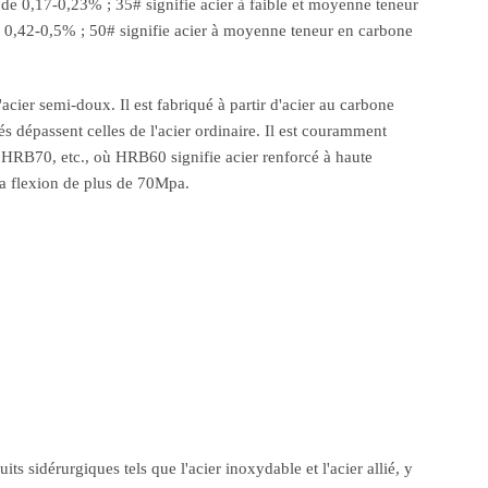
de 0,17-0,23% ; 35# signifie acier à faible et moyenne teneur
 0,42-0,5% ; 50# signifie acier à moyenne teneur en carbone
d'acier semi-doux. Il est fabriqué à partir d'acier au carbone
tés dépassent celles de l'acier ordinaire. Il est couramment
0, HRB70, etc., où HRB60 signifie acier renforcé à haute
la flexion de plus de 70Mpa.
 sidérurgiques tels que l'acier inoxydable et l'acier allié, y