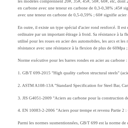
les modèles comprennent 20#, 35#, 45#, 50#, 60#, etc, dont 20
en carbone avec une teneur en carbone de 0,3-0,38% ;45# sig
avec une teneur en carbone de 0,5-0,59% ; 60# signifie acier
En outre, il existe un type spécial d'acier rond renforcé. Il est
ordinaire par un important étirage à froid. Sa résistance à la f
utilisé pour les roues en acier des automobiles, les arcs et l
résistance avec une résistance à la flexion de plus de 60Mpa ;
Norme exécutive pour les barres rondes en acier au carbone :
1. GB/T 699-2015 "High quality carbon structural steels" (aci
2. ASTM A108-13A "Standard Specification for Steel Bar, Car
3. JIS G4051-2009 "Aciers au carbone pour la construction d
4. EN 10083-2-2006 "Aciers pour trempe et revenu Partie 2 : C
Parmi les normes susmentionnées, GB/T 699 est la norme de qual