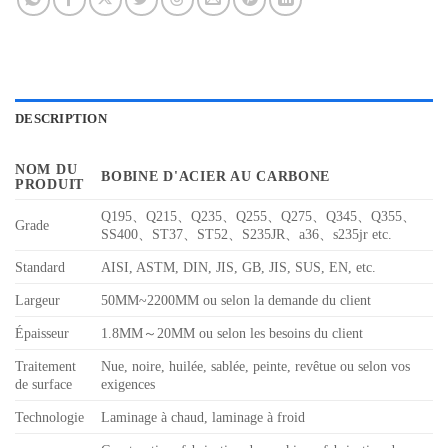
DESCRIPTION
NOM DU
BOBINE D'ACIER AU CARBONE
PRODUIT
Q195、Q215、Q235、Q255、Q275、Q345、Q355、
Grade
SS400、ST37、ST52、S235JR、a36、s235jr etc.
Standard
AISI, ASTM, DIN, JIS, GB, JIS, SUS, EN, etc.
Largeur
50MM~2200MM ou selon la demande du client
Épaisseur
1.8MM～20MM ou selon les besoins du client
Traitement
Nue, noire, huilée, sablée, peinte, revêtue ou selon vos
de surface
exigences
Technologie
Laminage à chaud, laminage à froid