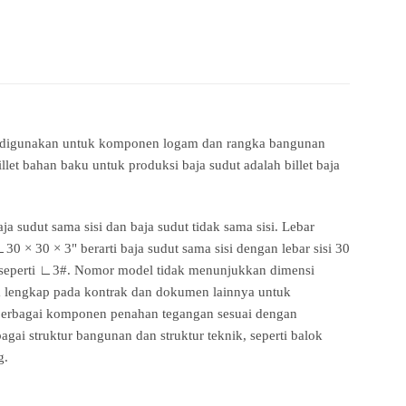
ama digunakan untuk komponen logam dan rangka bangunan
et bahan baku untuk produksi baja sudut adalah billet baja
a sudut sama sisi dan baja sudut tidak sama sisi. Lebar
∟30 × 30 × 3" berarti baja sudut sama sisi dengan lebar sisi 30
i, seperti ∟3#. Nomor model tidak menunjukkan dimensi
cara lengkap pada kontrak dan dokumen lainnya untuk
ri berbagai komponen penahan tegangan sesuai dengan
ai struktur bangunan dan struktur teknik, seperti balok
g.