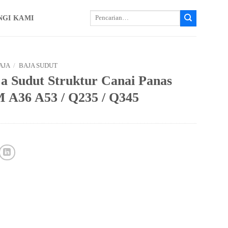
Cari:
NGI KAMI
AJA
/
BAJA SUDUT
a Sudut Struktur Canai Panas
A36 A53 / Q235 / Q345