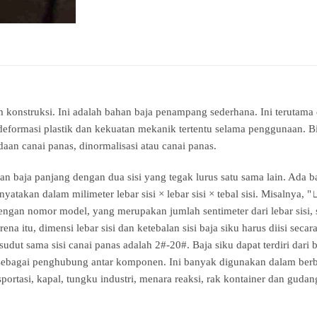
lam konstruksi. Ini adalah bahan baja penampang sederhana. Ini terut
formasi plastik dan kekuatan mekanik tertentu selama penggunaan. Bill
daan canai panas, dinormalisasi atau canai panas.
n baja panjang dengan dua sisi yang tegak lurus satu sama lain. Ada baj
nyatakan dalam milimeter lebar sisi × lebar sisi × tebal sisi. Misalnya, "
dengan nomor model, yang merupakan jumlah sentimeter dari lebar sis
na itu, dimensi lebar sisi dan ketebalan sisi baja siku harus diisi se
udut sama sisi canai panas adalah 2#-20#. Baja siku dapat terdiri da
sebagai penghubung antar komponen. Ini banyak digunakan dalam berbag
portasi, kapal, tungku industri, menara reaksi, rak kontainer dan gudan