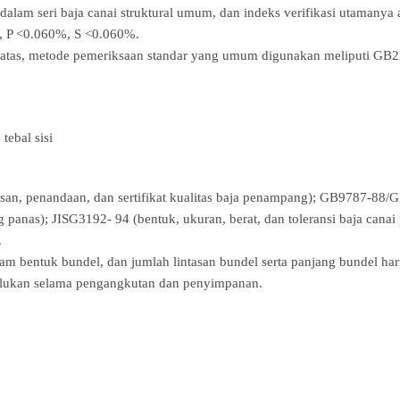
dalam seri baja canai struktural umum, dan indeks verifikasi utamanya
, P <0.060%, S <0.060%.
i atas, metode pemeriksaan standar yang umum digunakan meliputi G
 tebal sisi
 penandaan, dan sertifikat kualitas baja penampang); GB9787-88/GB9
anas); JISG3192- 94 (bentuk, ukuran, berat, dan toleransi baja canai 
.
dalam bentuk bundel, dan jumlah lintasan bundel serta panjang bundel h
rlukan selama pengangkutan dan penyimpanan.