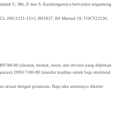
 adalah C, Mn, P, dan S. Kandungannya bervariasi tergantung
B223, JISG1211-1215, BS1837, BS Manual 19, ГОСТ22536,
788-88 (ukuran, bentuk, berat, dan deviasi yang diijinkan
panas); DIN17100-80 (standar kualitas untuk baja struktural
arus sesuai dengan peraturan. Baja siku umumnya dikirim