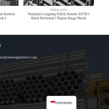
PROFIL BAJA
n Kualitas
Penjualan Langsung Pabrik Standar ASTM I
AST
tuk L
Balok Berbentuk I Bagian Harga Murah
i
min@steelsupplydirect.com
Indonesian