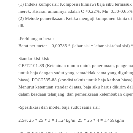
(1) Indeks komposisi: Komposisi kimiawi baja siku termasuk 
merek. Kisaran umumnya adalah C <0,22%, Mn: 0.30-0.65%
(2) Metode pemeriksaan: Ketika menguji komponen kimia d
dll.
-Perhitungan berat:
Berat per meter = 0,00785 * (lebar sisi + lebar sisi-tebal sisi) *
Standar kisi-kisi:
GB/T2101-89 (Ketentuan umum untuk penerimaan, pengemasan,
untuk baja dengan sudut yang sama/tidak sama yang digulung p
biasa); ГОСТ535-88 (kondisi teknis untuk baja karbon biasa)
Menurut ketentuan standar di atas, baja siku harus dikirim 
dalam keadaan telanjang, dan pemeriksaan kelembaban dipe
-Spesifikasi dan model baja sudut sama sisi:
2.5#: 25 * 25 * 3 = 1,124kg/m, 25 * 25 * 4 = 1,459kg/m