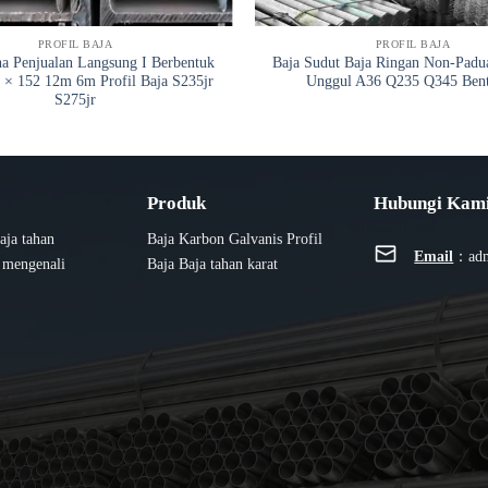
PROFIL BAJA
PROFIL BAJA
na Penjualan Langsung I Berbentuk
Baja Sudut Baja Ringan Non-Padua
 × 152 12m 6m Profil Baja S235jr
Unggul A36 Q235 Q345 Ben
S275jr
Produk
Hubungi Kam
aja tahan
Baja Karbon
Galvanis
Profil
Email
：
ad
n mengenali
Baja
Baja tahan karat