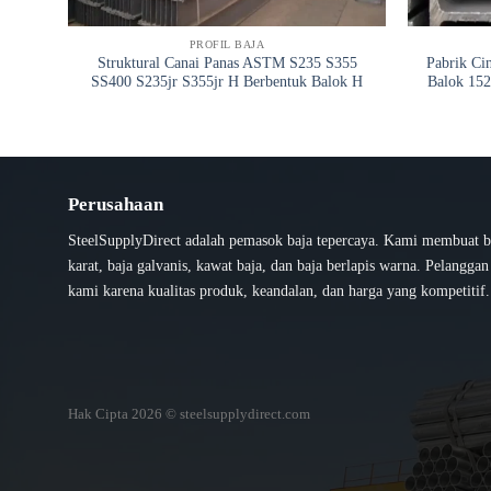
PROFIL BAJA
Struktural Canai Panas ASTM S235 S355
Pabrik Ci
SS400 S235jr S355jr H Berbentuk Balok H
Balok 152
Perusahaan
SteelSupplyDirect adalah pemasok baja tepercaya. Kami membuat b
karat, baja galvanis, kawat baja, dan baja berlapis warna. Pelangga
kami karena kualitas produk, keandalan, dan harga yang kompetitif.
Hak Cipta 2026 © steelsupplydirect.com