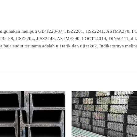
 digunakan meliputi GB/T228-87, JISZ2201, JISZ2241, ASTMA370, ГОС
T232-88, JISZ2204, JISZ2248, ASTME290, ГОСТ14019, DIN50111, dll.
 baja sudut terutama adalah uji tarik dan uji tekuk. Indikatornya meliput