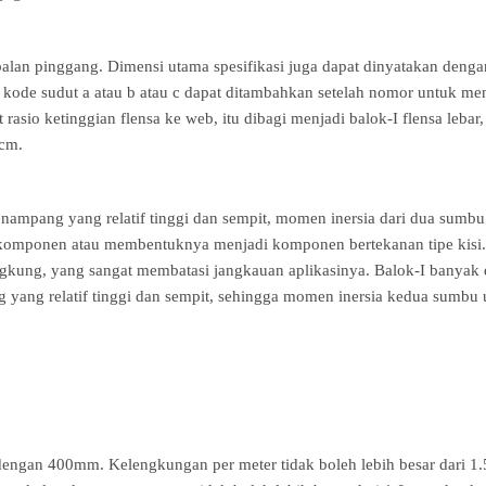
ebalan pinggang. Dimensi utama spesifikasi juga dapat dinyatakan denga
 kode sudut a atau b atau c dapat ditambahkan setelah nomor untuk menu
t rasio ketinggian flensa ke web, itu dibagi menjadi balok-I flensa le
 cm.
penampang yang relatif tinggi dan sempit, momen inersia dari dua sum
 komponen atau membentuknya menjadi komponen bertekanan tipe kisi
kung, yang sangat membatasi jangkauan aplikasinya. Balok-I banyak d
ng yang relatif tinggi dan sempit, sehingga momen inersia kedua sumb
 dengan 400mm. Kelengkungan per meter tidak boleh lebih besar dari 1.