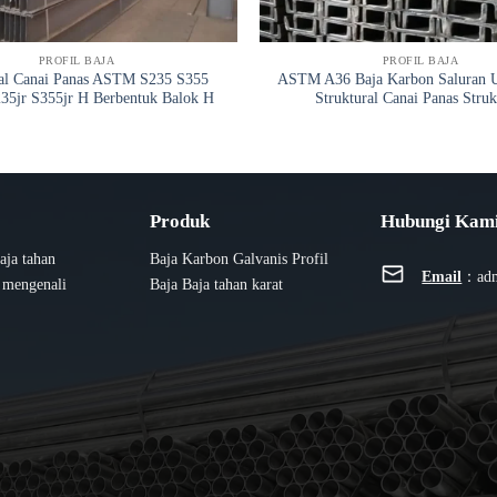
PROFIL BAJA
PROFIL BAJA
ral Canai Panas ASTM S235 S355
ASTM A36 Baja Karbon Saluran 
35jr S355jr H Berbentuk Balok H
Struktural Canai Panas Struk
Produk
Hubungi Kam
aja tahan
Baja Karbon
Galvanis
Profil
Email
：
ad
n mengenali
Baja
Baja tahan karat