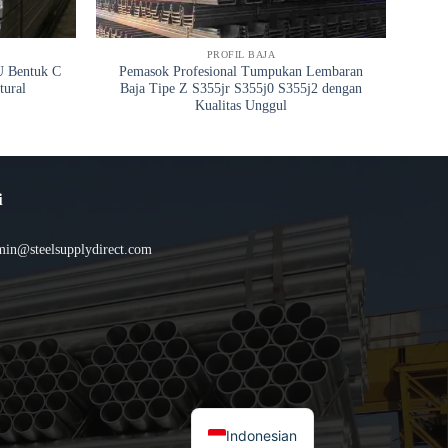
PROFIL BAJA
U Bentuk C
Pemasok Profesional Tumpukan Lembaran
Ci
tural
Baja Tipe Z S355jr S355j0 S355j2 dengan
Pan
Kualitas Unggul
i
min@steelsupplydirect.com
Indonesian