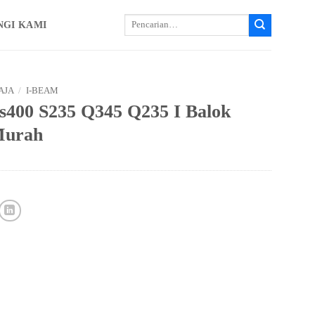
Cari:
NGI KAMI
AJA
/
I-BEAM
s400 S235 Q345 Q235 I Balok
Murah