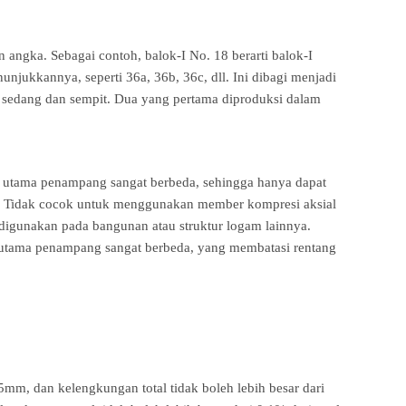
n angka. Sebagai contoh, balok-I No. 18 berarti balok-I
njukkannya, seperti 36a, 36b, 36c, dll. Ini dibagi menjadi
bar, sedang dan sempit. Dua yang pertama diproduksi dalam
bu utama penampang sangat berbeda, sehingga hanya dapat
. Tidak cocok untuk menggunakan member kompresi aksial
igunakan pada bangunan atau struktur logam lainnya.
u utama penampang sangat berbeda, yang membatasi rentang
5mm, dan kelengkungan total tidak boleh lebih besar dari