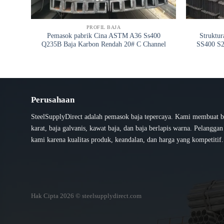
PROFIL BAJA
Pemasok pabrik Cina ASTM A36 Ss400
Struktu
Q235B Baja Karbon Rendah 20# C Channel
SS400 S2
Perusahaan
SteelSupplyDirect adalah pemasok baja tepercaya. Kami membuat b
karat, baja galvanis, kawat baja, dan baja berlapis warna. Pelangga
kami karena kualitas produk, keandalan, dan harga yang kompetitif.
Hak Cipta 2026 © steelsupplydirect.com