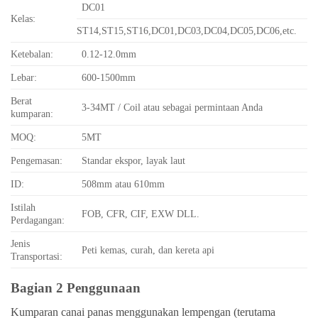
DC01
Kelas:
ST14,ST15,ST16,DC01,DC03,DC04,DC05,DC06,etc.
Ketebalan:
0.12-12.0mm
Lebar:
600-1500mm
Berat
3-34MT / Coil atau sebagai permintaan Anda
kumparan:
MOQ:
5MT
Pengemasan:
Standar ekspor, layak laut
ID:
508mm atau 610mm
Istilah
FOB, CFR, CIF, EXW DLL.
Perdagangan:
Jenis
Peti kemas, curah, dan kereta api
Transportasi:
Bagian 2 Penggunaan
Kumparan canai panas menggunakan lempengan (terutama