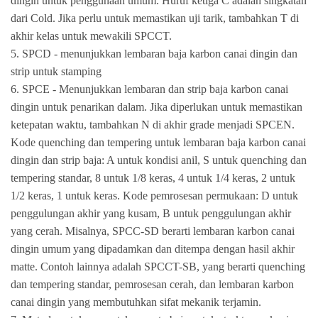
dingin untuk penggunaan umum. Huruf ketiga C adalah singkatan
dari Cold. Jika perlu untuk memastikan uji tarik, tambahkan T di
akhir kelas untuk mewakili SPCCT.
5. SPCD - menunjukkan lembaran baja karbon canai dingin dan
strip untuk stamping
6. SPCE - Menunjukkan lembaran dan strip baja karbon canai
dingin untuk penarikan dalam. Jika diperlukan untuk memastikan
ketepatan waktu, tambahkan N di akhir grade menjadi SPCEN.
Kode quenching dan tempering untuk lembaran baja karbon canai
dingin dan strip baja: A untuk kondisi anil, S untuk quenching dan
tempering standar, 8 untuk 1/8 keras, 4 untuk 1/4 keras, 2 untuk
1/2 keras, 1 untuk keras. Kode pemrosesan permukaan: D untuk
penggulungan akhir yang kusam, B untuk penggulungan akhir
yang cerah. Misalnya, SPCC-SD berarti lembaran karbon canai
dingin umum yang dipadamkan dan ditempa dengan hasil akhir
matte. Contoh lainnya adalah SPCCT-SB, yang berarti quenching
dan tempering standar, pemrosesan cerah, dan lembaran karbon
canai dingin yang membutuhkan sifat mekanik terjamin.