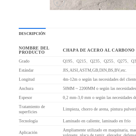
DESCRIPCIÓN
NOMBRE DEL
CHAPA DE ACERO AL CARBONO
PRODUCTO
Grado
Q195、Q215、Q235、Q255、Q275、Q345
Estándar
JIS,AISI,ASTM,GB,DIN,BS,BV,etc.
Longitud
4m-12m o según las necesidades del client
Anchura
50MM ~ 2200MM o según las necesidades d
Espesor
0,2 mm-3,0 mm o según las necesidades de
Tratamiento de
Limpieza, chorro de arena, pintura pulveriz
superficies
Tecnología
Laminado en caliente, laminado en frío
Ampliamente utilizado en maquinaria, maqu
Aplicación
volquete, placa de tamiz, elevador, defensa