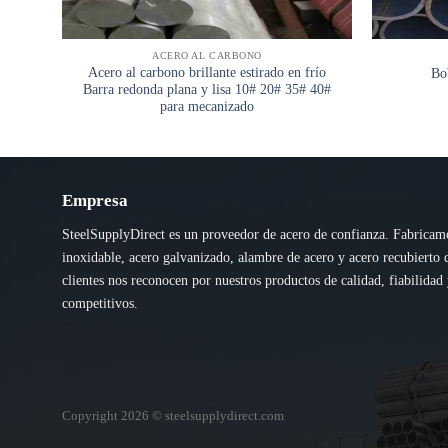
ACERO AL CARBONO
Acero al carbono brillante estirado en frío
Bob
Barra redonda plana y lisa 10# 20# 35# 40#
para mecanizado
Empresa
SteelSupplyDirect es un proveedor de acero de confianza. Fabricam
inoxidable, acero galvanizado, alambre de acero y acero recubierto 
clientes nos reconocen por nuestros productos de calidad, fiabilidad 
competitivos.
Copyright 2026 © steelsupplydirect.com