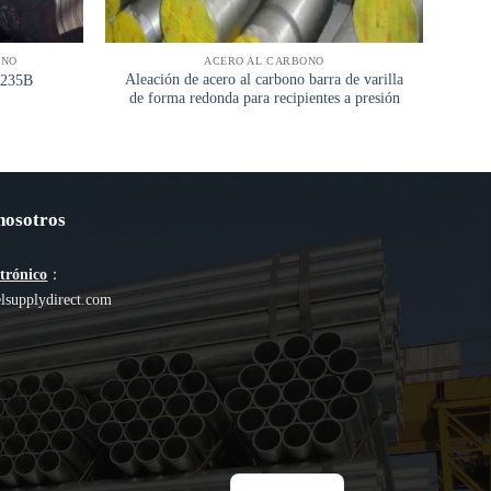
ONO
ACERO AL CARBONO
Aleación de acero al carbono barra de varilla
DC0
Q235B
de forma redonda para recipientes a presión
nosotros
ctrónico
：
lsupplydirect.com