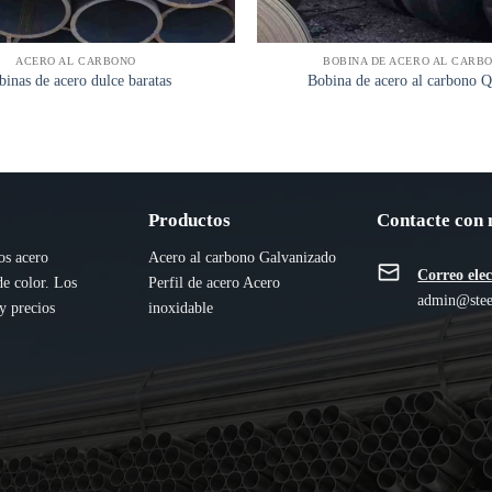
ACERO AL CARBONO
BOBINA DE ACERO AL CARB
inas de acero dulce baratas
Bobina de acero al carbono 
Productos
Contacte con 
os acero
Acero al carbono
Galvanizado
Correo ele
de color. Los
Perfil de acero
Acero
admin@stee
y precios
inoxidable