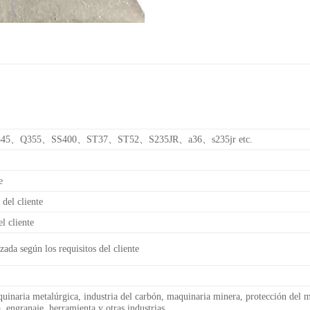
、Q355、SS400、ST37、ST52、S235JR、a36、s235jr etc.
e
el cliente
l cliente
ada según los requisitos del cliente
inaria metalúrgica, industria del carbón, maquinaria minera, protección del 
, engranaje, herramienta y otras industrias.